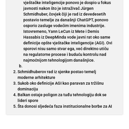
vještačke inteligencije ponovo je dospio u fokus
javnosti nakon što je istraživač Jürgen
Schmidhuber, čovjek čiji je rad iz devedesetih
postavio temelje za današnji ChatGPT, ponovo
osporio zasluge vodećim imenima industrije.
Istovremeno, Yann LeCun iz Mete i Demis
Hassabis iz DeepMinda vode javni rat oko same
definicije opšte vještačke inteligencije (AGI). Ovi
sporovi nisu samo stvar ega, već direktno utiču
na regulatorne procese i buduću kontrolu nad
najmoćnijom tehnologijom današnjice.
Schmidhuberov rad iz sjenke postao temelj
moderne arhitekture
Sukob oko definicije AGI kao paravan za tržišnu
dominaciju
Balkan ostaje poligon za tuđu tehnologiju dok se
lideri spore
Šta donosi sljedeća faza institucionalne borbe za AI