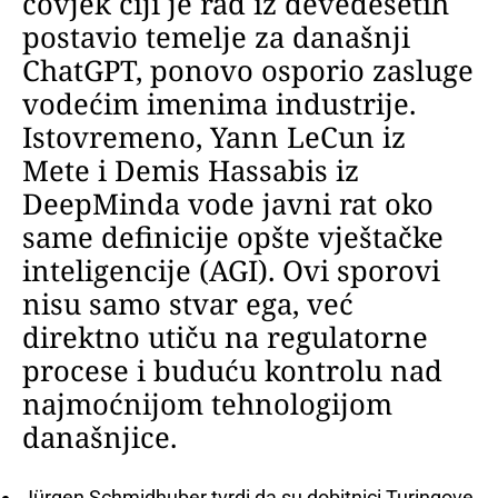
čovjek čiji je rad iz devedesetih
postavio temelje za današnji
ChatGPT, ponovo osporio zasluge
vodećim imenima industrije.
Istovremeno, Yann LeCun iz
Mete i Demis Hassabis iz
DeepMinda vode javni rat oko
same definicije opšte vještačke
inteligencije (AGI). Ovi sporovi
nisu samo stvar ega, već
direktno utiču na regulatorne
procese i buduću kontrolu nad
najmoćnijom tehnologijom
današnjice.
Jürgen Schmidhuber tvrdi da su dobitnici Turingove