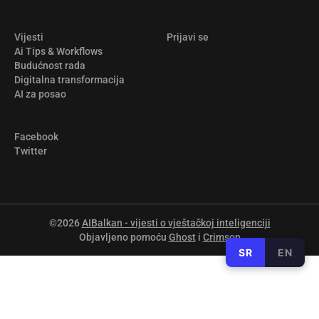
Vijesti
Prijavi se
Ai Tips & Workflows
Budućnost rada
Digitalna transformacija
AI za posao
Facebook
Twitter
©2026
AIBalkan - vijesti o vještačkoj inteligenciji
Objavljeno pomoću
Ghost
i
Crimson
SR
EN