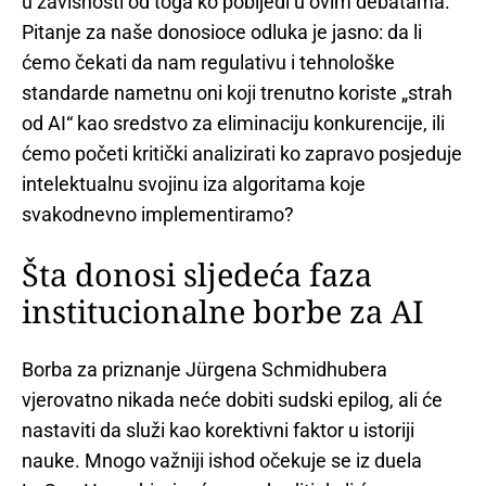
u zavisnosti od toga ko pobijedi u ovim debatama.
Pitanje za naše donosioce odluka je jasno: da li
ćemo čekati da nam regulativu i tehnološke
standarde nametnu oni koji trenutno koriste „strah
od AI“ kao sredstvo za eliminaciju konkurencije, ili
ćemo početi kritički analizirati ko zapravo posjeduje
intelektualnu svojinu iza algoritama koje
svakodnevno implementiramo?
Šta donosi sljedeća faza
institucionalne borbe za AI
Borba za priznanje Jürgena Schmidhubera
vjerovatno nikada neće dobiti sudski epilog, ali će
nastaviti da služi kao korektivni faktor u istoriji
nauke. Mnogo važniji ishod očekuje se iz duela