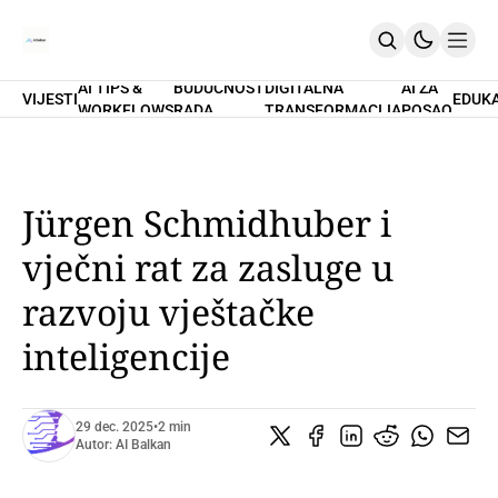
AI TIPS &
BUDUĆNOST
DIGITALNA
AI ZA
VIJESTI
EDUK
WORKFLOWS
RADA
TRANSFORMACIJA
POSAO
Home
O Nama
Promptovi
AI Tips & Workflows
Premium
Jürgen Schmidhuber i
PRETPLATI SE
vječni rat za zasluge u
razvoju vještačke
inteligencije
29 dec. 2025
•
2 min
Autor:
AI Balkan