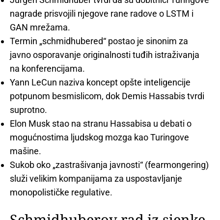
nagrade prisvojili njegove rane radove o LSTM i
GAN mrežama.
Termin „schmidhubered“ postao je sinonim za
javno osporavanje originalnosti tuđih istraživanja
na konferencijama.
Yann LeCun naziva koncept opšte inteligencije
potpunom besmislicom, dok Demis Hassabis tvrdi
suprotno.
Elon Musk stao na stranu Hassabisa u debati o
mogućnostima ljudskog mozga kao Turingove
mašine.
Sukob oko „zastrašivanja javnosti“ (fearmongering)
služi velikim kompanijama za uspostavljanje
monopolističke regulative.
Schmidhuberov rad iz sjenke