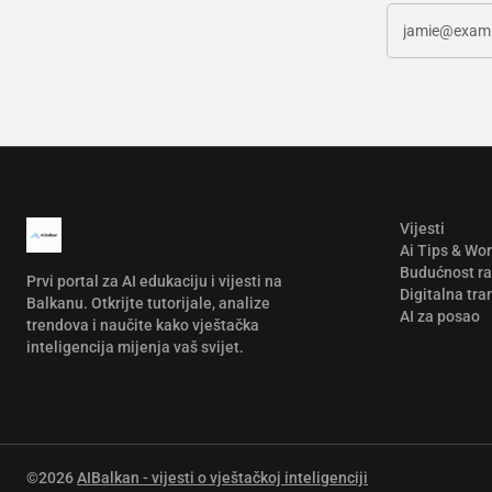
Vijesti
Ai Tips & Wo
Budućnost r
Prvi portal za AI edukaciju i vijesti na
Digitalna tra
Balkanu. Otkrijte tutorijale, analize
AI za posao
trendova i naučite kako vještačka
inteligencija mijenja vaš svijet.
©2026
AIBalkan - vijesti o vještačkoj inteligenciji