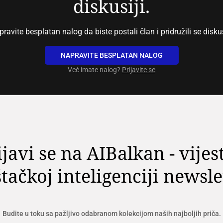
diskusiji.
ravite besplatan nalog da biste postali član i pridružili se diskus
NAPRAVITE BESPLATAN NALOG
Već imate nalog?
Prijavite se
ijavi se na AIBalkan - vijest
tačkoj inteligenciji newsle
Budite u toku sa pažljivo odabranom kolekcijom naših najboljih priča.