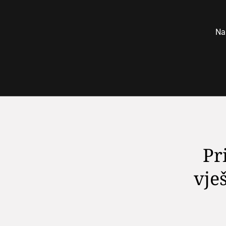
Nap
Pr
vješ