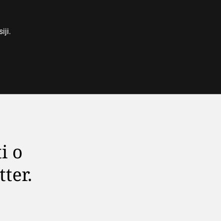
iji.
i o
tter.