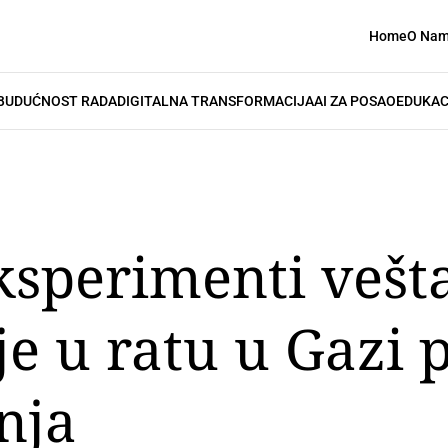
Home
O Na
BUDUĆNOST RADA
DIGITALNA TRANSFORMACIJA
AI ZA POSAO
EDUKAC
eksperimenti vešt
ije u ratu u Gazi
nja