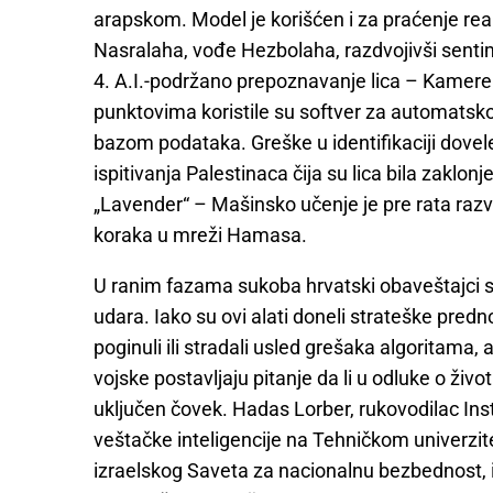
arapskom. Model je korišćen i za praćenje rea
Nasralaha, vođe Hezbolaha, razdvojivši sentim
4. A.I.-podržano prepoznavanje lica – Kamer
punktovima koristile su softver za automatsko
bazom podataka. Greške u identifikaciji dovel
ispitivanja Palestinaca čija su lica bila zaklon
„Lavender“ – Mašinsko učenje je pre rata razvi
koraka u mreži Hamasa.
U ranim fazama sukoba hrvatski obaveštajci su 
udara. Iako su ovi alati doneli strateške prednost
poginuli ili stradali usled grešaka algoritama, 
vojske postavljaju pitanje da li u odluke o živo
uključen čovek. Hadas Lorber, rukovodilac In
veštačke inteligencije na Tehničkom univerzite
izraelskog Saveta za nacionalnu bezbednost, i