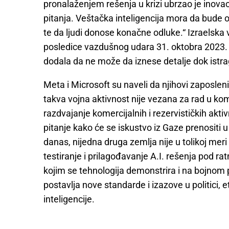
pronalaženjem rešenja u krizi ubrzao je inovacij
pitanja. Veštačka inteligencija mora da bude
te da ljudi donose konačne odluke.“ Izraelska v
posledice vazdušnog udara 31. oktobra 2023. u 
dodala da ne može da iznese detalje dok ist
Meta i Microsoft su naveli da njihovi zaposleni
takva vojna aktivnost nije vezana za rad u ko
razdvajanje komercijalnih i rezervističkih aktiv
pitanje kako će se iskustvo iz Gaze prenositi
danas, nijedna druga zemlja nije u tolikoj meri
testiranje i prilagođavanje A.I. rešenja pod r
kojim se tehnologija demonstrira i na bojnom p
postavlja nove standarde i izazove u politici, e
inteligencije.