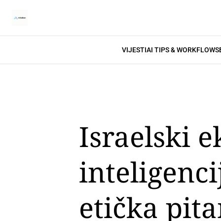
VIJESTI
AI TIPS & WORKFLOWS
Israelski 
inteligenc
etička pita