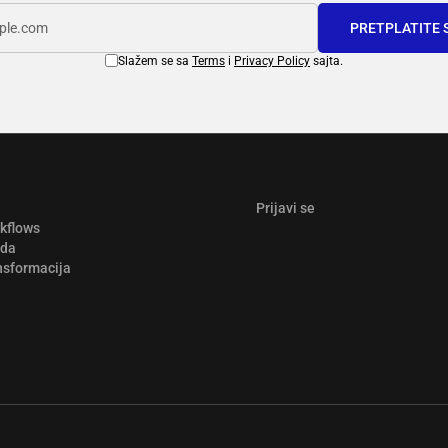
PRETPLATITE 
Slažem se sa
Terms
i
Privacy Policy
sajta.
Prijavi se
rkflows
ada
nsformacija