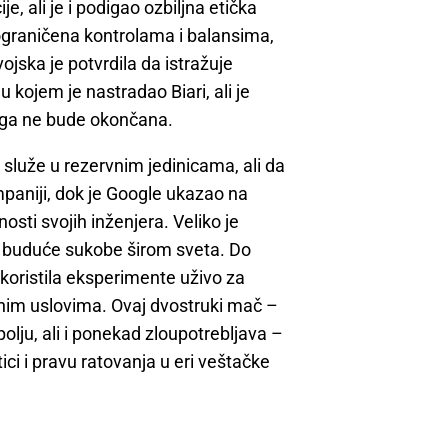
e, ali je i podigao ozbiljna etička
 ograničena kontrolama i balansima,
ojska je potvrdila da istražuje
kojem je nastradao Biari, ali je
raga ne bude okončana.
 služe u rezervnim jedinicama, ali da
mpaniji, dok je Google ukazao na
nosti svojih inženjera. Veliko je
 u buduće sukobe širom sveta. Do
 koristila eksperimente uživo za
atnim uslovima. Ovaj dvostruki mač –
olju, ali i ponekad zloupotrebljava –
tici i pravu ratovanja u eri veštačke