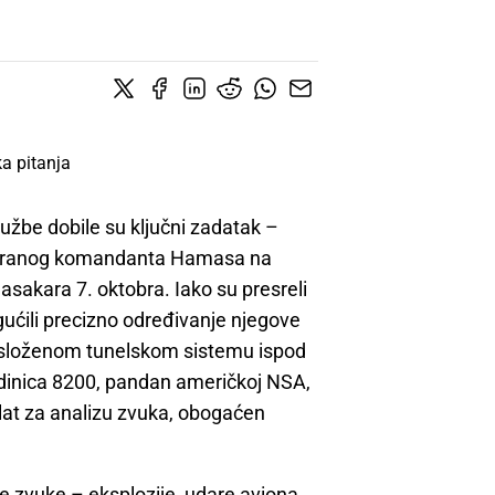
lužbe dobile su ključni zadatak –
orangiranog komandanta Hamasa na
asakara 7. oktobra. Iako su presreli
ućili precizno određivanje njegove
o u složenom tunelskom sistemu ispod
jedinica 8200, pandan američkoj NSA,
alat za analizu zvuka, obogaćen
e zvuke – eksplozije, udare aviona,