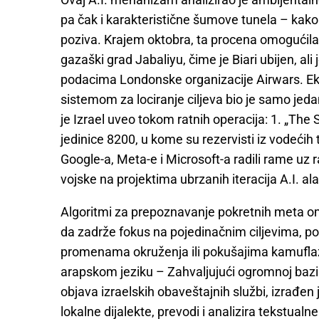
pa čak i karakteristične šumove tunela – kako 
poziva. Krajem oktobra, ta procena omogućil
gazaški grad Jabaliyu, čime je Biari ubijen, ali
podacima Londonske organizacije Airwars. Ek
sistemom za lociranje ciljeva bio je samo jeda
je Izrael uveo tokom ratnih operacija: 1. „The 
jedinice 8200, u kome su rezervisti iz vodeći
Google-a, Meta-e i Microsoft-a radili rame uz
vojske na projektima ubrzanih iteracija A.I. alat
Algoritmi za prepoznavanje pokretnih meta om
da zadrže fokus na pojedinačnim ciljevima, pop
promenama okruženja ili pokušajima kamuflaže
arapskom jeziku – Zahvaljujući ogromnoj bazi 
objava izraelskih obaveštajnih službi, izrađe
lokalne dijalekte, prevodi i analizira tekstualn