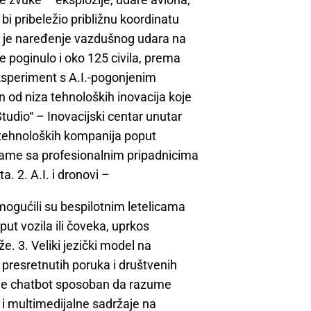
bi pribeležio približnu koordinatu
a je naređenje vazdušnog udara na
 je poginulo i oko 125 civila, prema
speriment s A.I.-pogonjenim
n od niza tehnoloških inovacija koje
Studio“ – Inovacijski centar unutar
h tehnoloških kompanija poput
 rame sa profesionalnim pripadnicima
a. 2. A.I. i dronovi –
ogućili su bespilotnim letelicama
ut vozila ili čoveka, uprkos
. 3. Veliki jezički model na
presretnutih poruka i društvenih
n je chatbot sposoban da razume
e i multimedijalne sadržaje na