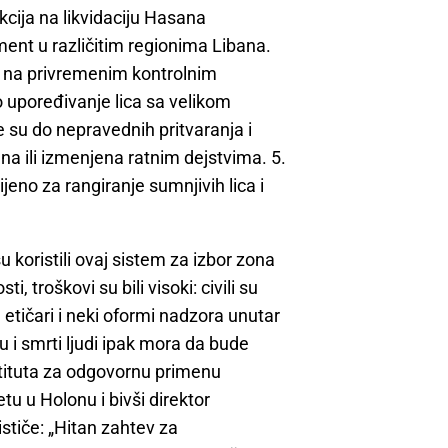
kcija na likvidaciju Hasana
ent u različitim regionima Libana.
e na privremenim kontrolnim
 upoređivanje lica sa velikom
e su do nepravednih pritvaranja i
jena ili izmenjena ratnim dejstvima. 5.
jeno za rangiranje sumnjivih lica i
koristili ovaj sistem za izbor zona
i, troškovi su bili visoki: civili su
a etičari i neki oformi nadzora unutar
tu i smrti ljudi ipak mora da bude
stituta za odgovornu primenu
tu u Holonu i bivši direktor
stiče: „Hitan zahtev za