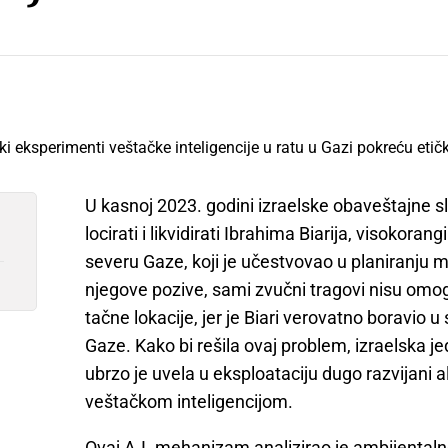
U kasnoj 2023. godini izraelske obaveštajne s
locirati i likvidirati Ibrahima Biarija, visok
severu Gaze, koji je učestvovao u planiranju m
njegove pozive, sami zvučni tragovi nisu omog
tačne lokacije, jer je Biari verovatno boravi
Gaze. Kako bi rešila ovaj problem, izraelska 
ubrzo je uvela u eksploataciju dugo razvijani 
veštačkom inteligencijom.
Ovaj A.I. mehanizam analizirao je ambijentaln