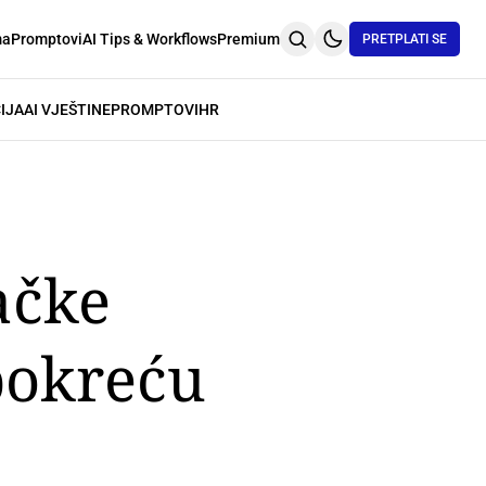
ma
Promptovi
AI Tips & Workflows
Premium
PRETPLATI SE
IJA
AI VJEŠTINE
PROMPTOVI
HR
ačke
 pokreću