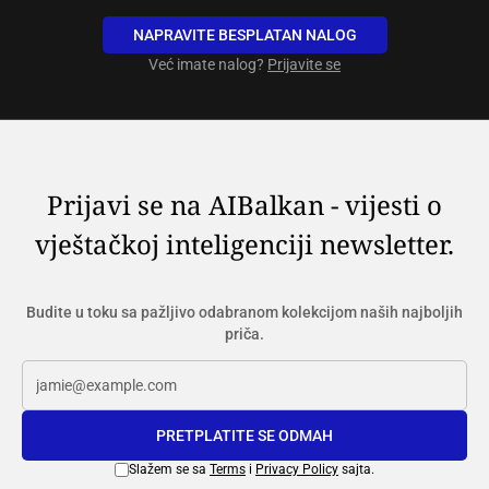
NAPRAVITE BESPLATAN NALOG
Već imate nalog?
Prijavite se
Prijavi se na AIBalkan - vijesti o
vještačkoj inteligenciji newsletter.
Budite u toku sa pažljivo odabranom kolekcijom naših najboljih
priča.
PRETPLATITE SE ODMAH
Slažem se sa
Terms
i
Privacy Policy
sajta.