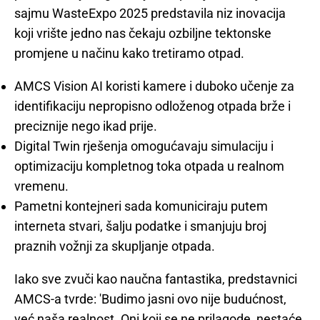
sajmu WasteExpo 2025 predstavila niz inovacija
koji vrište jedno nas čekaju ozbiljne tektonske
promjene u načinu kako tretiramo otpad.
AMCS Vision AI koristi kamere i duboko učenje za
identifikaciju nepropisno odloženog otpada brže i
preciznije nego ikad prije.
Digital Twin rješenja omogućavaju simulaciju i
optimizaciju kompletnog toka otpada u realnom
vremenu.
Pametni kontejneri sada komuniciraju putem
interneta stvari, šalju podatke i smanjuju broj
praznih vožnji za skupljanje otpada.
Iako sve zvuči kao naučna fantastika, predstavnici
AMCS-a tvrde: 'Budimo jasni ovo nije budućnost,
već naša realnost. Oni koji se ne prilagode, nestaće