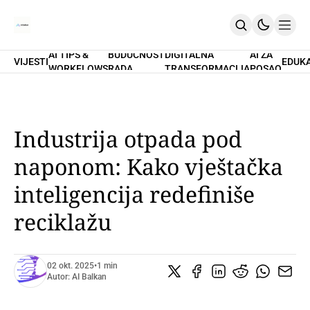
AI TIPS &
BUDUĆNOST
DIGITALNA
AI ZA
VIJESTI
EDUK
WORKFLOWS
RADA
TRANSFORMACIJA
POSAO
Home
O Nama
Promptovi
AI Tips & Workflows
Premium
Industrija otpada pod
PRETPLATI SE
naponom: Kako vještačka
inteligencija redefiniše
reciklažu
02 okt. 2025
•
1 min
Autor:
AI Balkan