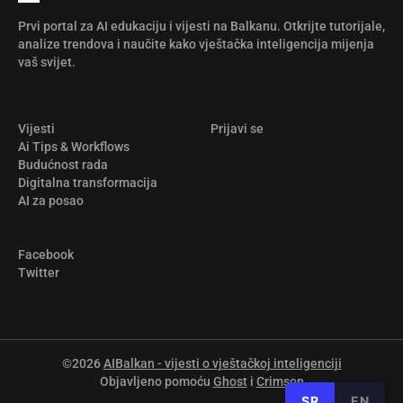
Prvi portal za AI edukaciju i vijesti na Balkanu. Otkrijte tutorijale,
analize trendova i naučite kako vještačka inteligencija mijenja
vaš svijet.
Vijesti
Prijavi se
Ai Tips & Workflows
Budućnost rada
Digitalna transformacija
AI za posao
Facebook
Twitter
©2026
AIBalkan - vijesti o vještačkoj inteligenciji
Objavljeno pomoću
Ghost
i
Crimson
SR
EN