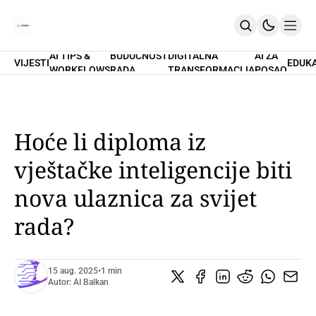
AI TIPS &
BUDUĆNOST
DIGITALNA
AI ZA
VIJESTI
EDUK
WORKFLOWS
RADA
TRANSFORMACIJA
POSAO
Home
O Nama
Promptovi
AI Tips & Workflows
Premium
Hoće li diploma iz
PRETPLATI SE
vještačke inteligencije biti
nova ulaznica za svijet
rada?
15 aug. 2025
•
1 min
Autor:
AI Balkan