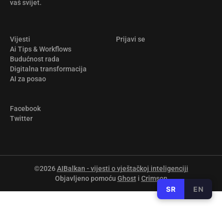
vaš svijet.
Vijesti
Prijavi se
Ai Tips & Workflows
Budućnost rada
Digitalna transformacija
AI za posao
Facebook
Twitter
©2026
AIBalkan - vijesti o vještačkoj inteligenciji
Objavljeno pomoću
Ghost
i
Crimson
SR
EN