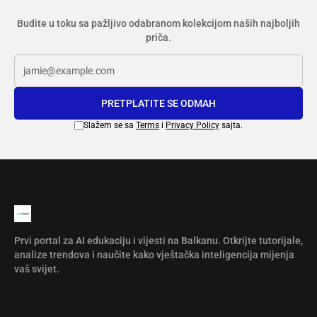
Budite u toku sa pažljivo odabranom kolekcijom naših najboljih
priča.
PRETPLATITE SE ODMAH
Slažem se sa
Terms
i
Privacy Policy
sajta.
Prvi portal za AI edukaciju i vijesti na Balkanu. Otkrijte tutorijale,
analize trendova i naučite kako vještačka inteligencija mijenja
vaš svijet.