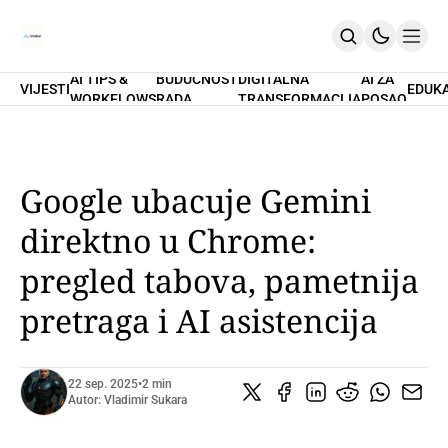
AI TIPS &
BUDUĆNOST
DIGITALNA
AI ZA
VIJESTI
EDUK
WORKFLOWS
RADA
TRANSFORMACIJA
POSAO
Home
O Nama
Promptovi
AI Tips & Workflows
Premium
Google ubacuje Gemini
PRETPLATI SE
direktno u Chrome:
pregled tabova, pametnija
pretraga i AI asistencija
22 sep. 2025
•
2 min
Autor:
Vladimir Sukara