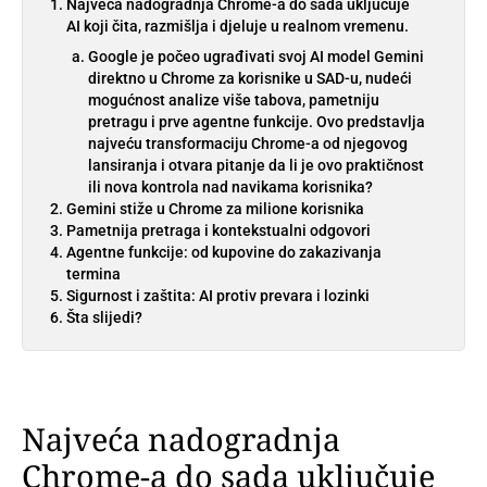
Najveća nadogradnja Chrome-a do sada uključuje
AI koji čita, razmišlja i djeluje u realnom vremenu.
Google je počeo ugrađivati svoj AI model Gemini
direktno u Chrome za korisnike u SAD-u, nudeći
mogućnost analize više tabova, pametniju
pretragu i prve agentne funkcije. Ovo predstavlja
najveću transformaciju Chrome-a od njegovog
lansiranja i otvara pitanje da li je ovo praktičnost
ili nova kontrola nad navikama korisnika?
Gemini stiže u Chrome za milione korisnika
Pametnija pretraga i kontekstualni odgovori
Agentne funkcije: od kupovine do zakazivanja
termina
Sigurnost i zaštita: AI protiv prevara i lozinki
Šta slijedi?
Najveća nadogradnja
Chrome-a do sada uključuje