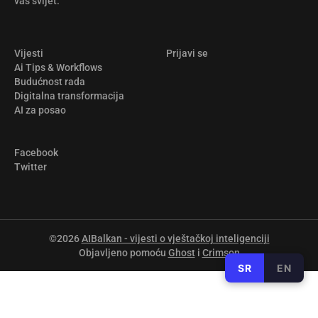
vaš svijet.
Vijesti
Prijavi se
Ai Tips & Workflows
Budućnost rada
Digitalna transformacija
AI za posao
Facebook
Twitter
©2026
AIBalkan - vijesti o vještačkoj inteligenciji
Objavljeno pomoću
Ghost
i
Crimson
SR
EN