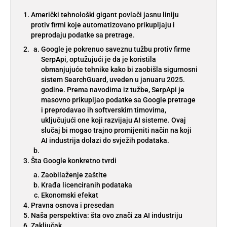
Američki tehnološki gigant povlači jasnu liniju
protiv firmi koje automatizovano prikupljaju i
preprodaju podatke sa pretrage.
Google je pokrenuo saveznu tužbu protiv firme
SerpApi, optužujući je da je koristila
obmanjujuće tehnike kako bi zaobišla sigurnosni
sistem SearchGuard, uveden u januaru 2025.
godine. Prema navodima iz tužbe, SerpApi je
masovno prikupljao podatke sa Google pretrage
i preprodavao ih softverskim timovima,
uključujući one koji razvijaju AI sisteme. Ovaj
slučaj bi mogao trajno promijeniti način na koji
AI industrija dolazi do svježih podataka.
Šta Google konkretno tvrdi
Zaobilaženje zaštite
Krađa licenciranih podataka
Ekonomski efekat
Pravna osnova i presedan
Naša perspektiva: šta ovo znači za AI industriju
Zaključak