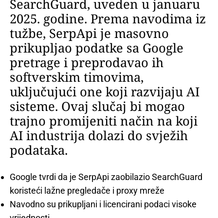
SearchGuard, uveden u januaru
2025. godine. Prema navodima iz
tužbe, SerpApi je masovno
prikupljao podatke sa Google
pretrage i preprodavao ih
softverskim timovima,
uključujući one koji razvijaju AI
sisteme. Ovaj slučaj bi mogao
trajno promijeniti način na koji
AI industrija dolazi do svježih
podataka.
Google tvrdi da je SerpApi zaobilazio SearchGuard
koristeći lažne pregledače i proxy mreže
Navodno su prikupljani i licencirani podaci visoke
vrijednosti