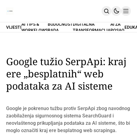
AI TIPS &
BUDUĆNOST
DIGITALNA
AI ZA
VIJESTI
EDUK
WORKFLOWS
RADA
TRANSFORMACIJA
POSAO
Home
O Nama
Promptovi
AI Tips & Workflows
Premium
Google tužio SerpApi: kraj
PRETPLATI SE
ere „besplatnih“ web
podataka za AI sisteme
Google je pokrenuo tužbu protiv SerpApi zbog navodnog
zaobilaženja sigurnosnog sistema SearchGuard i
neovlaštenog prikupljanja podataka za AI sisteme, što bi
moglo označiti kraj ere besplatnog web scrapinga.