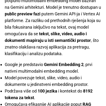
potpuno multimodalni embedding model baziran
na Gemini arhitekturi. Model je trenutno dostupan u
public preview fazi
putem Gemini API-ja i Vertex AI
platforme. Za razliku od prethodnih rješenja koja su
bila fokusirana isključivo na tekst, ovaj model
omogućava da se
tekst, slike, video, audio i
dokumenti mapiraju u isti semantički prostor
, što
znatno olakšava razvoj aplikacija za pretragu,
klasifikaciju i analizu podataka.
Google je predstavio
Gemini Embedding 2
, prvi
nativni multimodalni embedding model.
Model povezuje tekst, slike, video, audio i
dokumente u jedinstveni embedding prostor.
Podržava više od
100 jezika
i kontekst do
8192
tokena za tekst
.
Omogućava efikasnije AI aplikacije poput
RAG