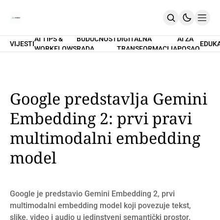
AI TIPS &
BUDUĆNOST
DIGITALNA
AI ZA
VIJESTI
EDUK
WORKFLOWS
RADA
TRANSFORMACIJA
POSAO
Home
O Nama
Promptovi
AI Tips & Workflows
Premium
Google predstavlja Gemini
PRETPLATI SE
Embedding 2: prvi pravi
multimodalni embedding
model
Google je predstavio Gemini Embedding 2, prvi
multimodalni embedding model koji povezuje tekst,
slike, video i audio u jedinstveni semantički prostor.