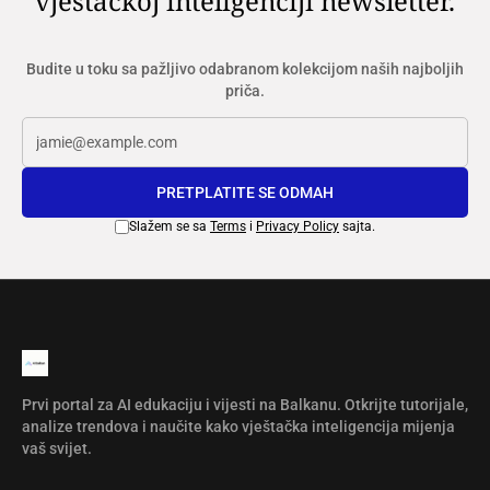
vještačkoj inteligenciji newsletter.
Budite u toku sa pažljivo odabranom kolekcijom naših najboljih
priča.
PRETPLATITE SE ODMAH
Slažem se sa
Terms
i
Privacy Policy
sajta.
Prvi portal za AI edukaciju i vijesti na Balkanu. Otkrijte tutorijale,
analize trendova i naučite kako vještačka inteligencija mijenja
vaš svijet.