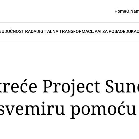
Home
O Na
BUDUĆNOST RADA
DIGITALNA TRANSFORMACIJA
AI ZA POSAO
EDUKAC
reće Project Sun
u svemiru pomoću