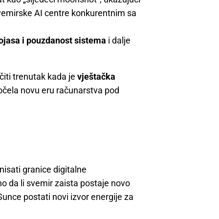
vemirske AI centre konkurentnim sa
pojasa i pouzdanost sistema
i dalje
iti trenutak kada je
vještačka
očela novu eru računarstva pod
isati granice digitalne
o da li svemir zaista postaje novo
 Sunce postati novi izvor energije za