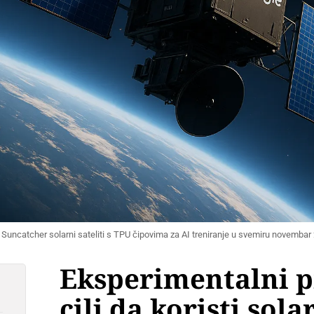
 Suncatcher solarni sateliti s TPU čipovima za AI treniranje u svemiru novembar
Eksperimentalni p
cilj da koristi sola