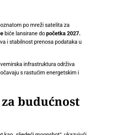
poznatom po mreži satelita za
ce
biće lansirane do
početka 2027.
ova i stabilnost prenosa podataka u
 svemirska infrastruktura održiva
uočavaju s rastućim energetskim i
o za budućnost
kat kao „sljedeći moonshot“, ukazujući