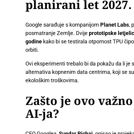
planirani let 2027.
Google sarađuje s kompanijom
Planet Labs
, 
posmatranje Zemlje. Dvije
prototipske letjeli
godine
kako bi se testirala otpornost TPU čip
orbiti.
Ovi eksperimenti trebalo bi da pokažu da li je
alternativa kopnenim data centrima, koji se s
ekološkim troškovima.
Zašto je ovo važn
AI-ja?
CEO Googlea,
Sundar Pichai
, opisao je proje