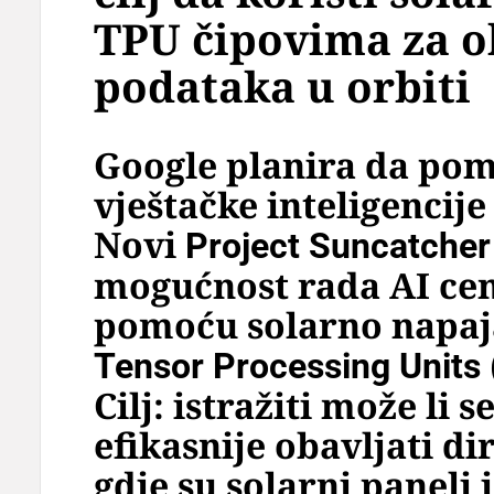
TPU čipovima za 
podataka u orbiti
Google planira da pom
vještačke inteligencije
Novi
Project Suncatcher
mogućnost rada AI ce
pomoću solarno napaja
Tensor Processing Units
Cilj: istražiti može li
efikasnije obavljati di
gdje su solarni paneli