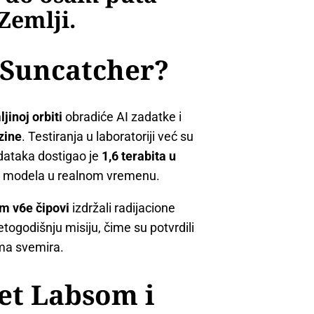
Zemlji.
 Suncatcher?
ljinoj orbiti
obradiće AI zadatke i
zine
. Testiranja u laboratoriji već su
odataka dostigao je
1,6 terabita u
AI modela u realnom vremenu.
um v6e čipovi
izdržali radijacione
togodišnju misiju, čime su potvrdili
ima svemira.
et Labsom i