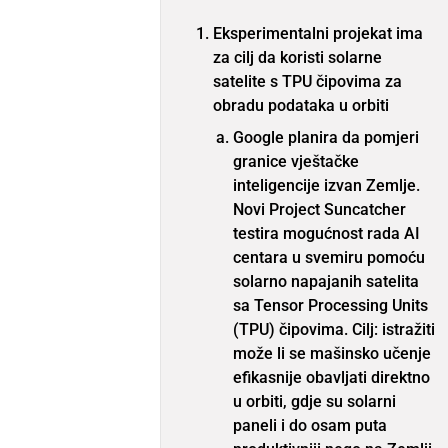
Eksperimentalni projekat ima
za cilj da koristi solarne
satelite s TPU čipovima za
obradu podataka u orbiti
Google planira da pomjeri
granice vještačke
inteligencije izvan Zemlje.
Novi Project Suncatcher
testira mogućnost rada AI
centara u svemiru pomoću
solarno napajanih satelita
sa Tensor Processing Units
(TPU) čipovima. Cilj: istražiti
može li se mašinsko učenje
efikasnije obavljati direktno
u orbiti, gdje su solarni
paneli i do osam puta