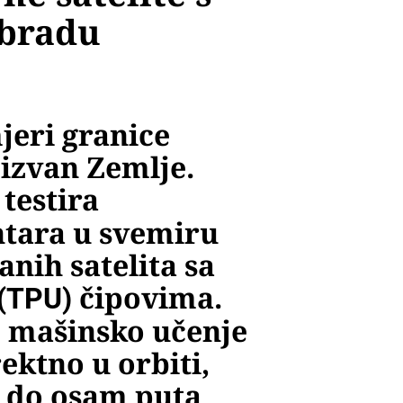
obradu
jeri granice
 izvan Zemlje.
testira
ntara u svemiru
nih satelita sa
čipovima.
 (TPU)
 se mašinsko učenje
rektno u orbiti,
 i do osam puta