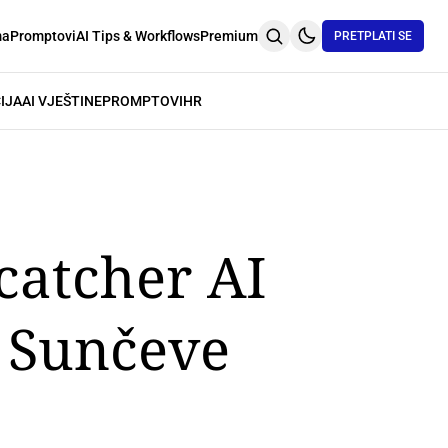
ma
Promptovi
AI Tips & Workflows
Premium
PRETPLATI SE
IJA
AI VJEŠTINE
PROMPTOVI
HR
catcher AI
 Sunčeve