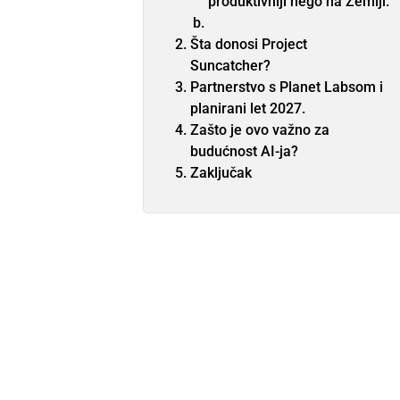
produktivniji nego na Zemlji.
Šta donosi Project
Suncatcher?
Partnerstvo s Planet Labsom i
planirani let 2027.
Zašto je ovo važno za
budućnost AI-ja?
Zaključak