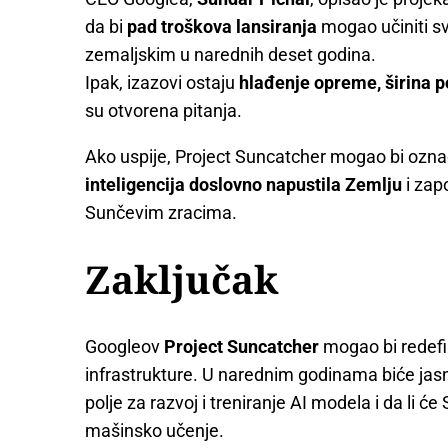
da bi
pad troškova lansiranja
mogao učiniti s
zemaljskim u narednih deset godina.
Ipak, izazovi ostaju
hlađenje opreme, širina 
su otvorena pitanja.
Ako uspije, Project Suncatcher mogao bi označ
inteligencija doslovno napustila Zemlju
i zap
Sunčevim zracima.
Zaključak
Googleov
Project Suncatcher
mogao bi redefin
infrastrukture. U narednim godinama biće jasn
polje za razvoj i treniranje AI modela i da li će
mašinsko učenje.