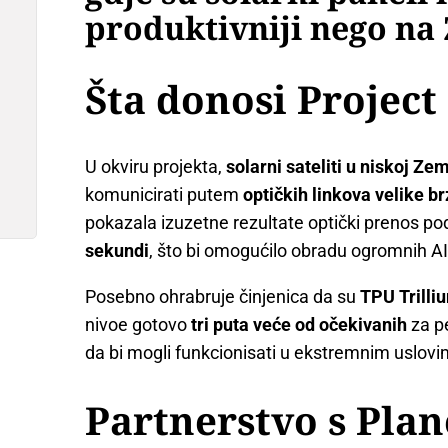
produktivniji nego na 
Šta donosi Project
U okviru projekta,
solarni sateliti u niskoj Zem
komunicirati putem
optičkih linkova velike br
pokazala izuzetne rezultate optički prenos p
sekundi
, što bi omogućilo obradu ogromnih 
Posebno ohrabruje činjenica da su
TPU Trilli
nivoe gotovo
tri puta veće od očekivanih
za pe
da bi mogli funkcionisati u ekstremnim uslov
Partnerstvo s Plan