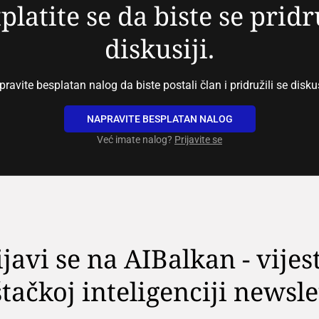
platite se da biste se pridr
diskusiji.
ravite besplatan nalog da biste postali član i pridružili se diskus
NAPRAVITE BESPLATAN NALOG
Već imate nalog?
Prijavite se
ijavi se na AIBalkan - vijest
tačkoj inteligenciji newsle