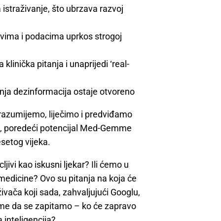
straživanje, što ubrzava razvoj
ovima i podacima uprkos strogoj
linička pitanja i unaprijedi ‘real-
renja dezinformacija ostaje otvoreno
 razumijemo, liječimo i predviđamo
a, poredeći potencijal Med-Gemme
setog vijeka.
ljivi kao iskusni ljekar? Ili ćemo u
 medicine? Ovo su pitanja na koja će
ivača koji sada, zahvaljujući Googlu,
jeme da se zapitamo – ko će zapravo
a inteligencija?