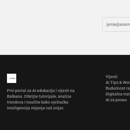
Vijesti
Ai Tips & Wo
Budućnost r
Prvi portal za AI edukaciju i vijesti na
Digitalna tra
Balkanu. Otkrijte tutorijale, analize
AI za posao
trendova i naučite kako vještačka
inteligencija mijenja vaš svijet.