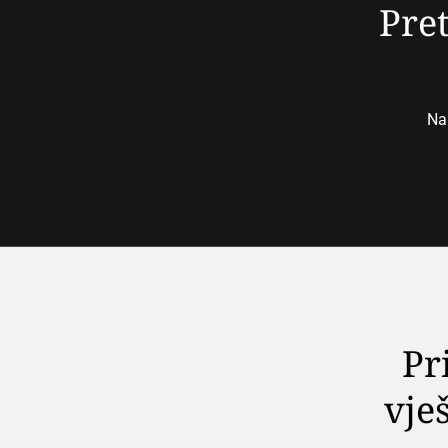
Pret
Nap
Pr
vješ