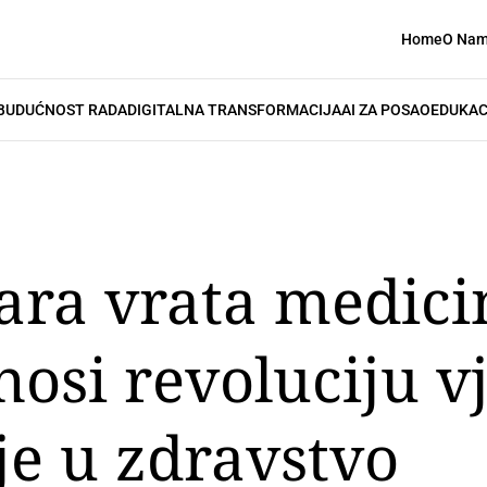
Home
O Na
BUDUĆNOST RADA
DIGITALNA TRANSFORMACIJA
AI ZA POSAO
EDUKAC
ara vrata medici
osi revoluciju v
ije u zdravstvo