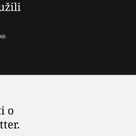
užili
iji.
i o
tter.