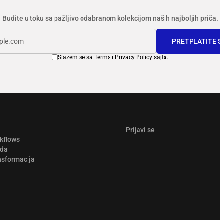
Budite u toku sa pažljivo odabranom kolekcijom naših najboljih priča.
PRETPLATITE 
Slažem se sa
Terms
i
Privacy Policy
sajta.
Prijavi se
rkflows
ada
nsformacija