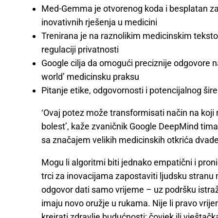
Med-Gemma je otvorenog koda i besplatan za i
inovativnih rješenja u medicini
Trenirana je na raznolikim medicinskim tekst
regulaciji privatnosti
Google cilja da omogući preciznije odgovore na k
world’ medicinsku praksu
Pitanje etike, odgovornosti i potencijalnog ši
‘Ovaj potez može transformisati način na koji
bolest’, kaže zvaničnik Google DeepMind tim
sa značajem velikih medicinskih otkrića dvade
Mogu li algoritmi biti jednako empatični i pronic
trci za inovacijama zapostaviti ljudsku stranu
odgovor dati samo vrijeme – uz podršku istraž
imaju novo oružje u rukama. Nije li pravo vri
kreirati zdravlje budućnosti: čovjek ili vještačk