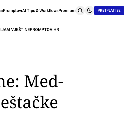
ma
Promptovi
AI Tips & Workflows
Premium
PRETPLATI SE
IJA
AI VJEŠTINE
PROMPTOVI
HR
ne: Med-
ještačke