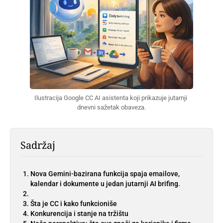
Ilustracija Google CC AI asistenta koji prikazuje jutarnji 
dnevni sažetak obaveza.
Sadržaj
Nova Gemini-bazirana funkcija spaja emailove,
kalendar i dokumente u jedan jutarnji AI brifing.
Šta je CC i kako funkcioniše
Konkurencija i stanje na tržištu