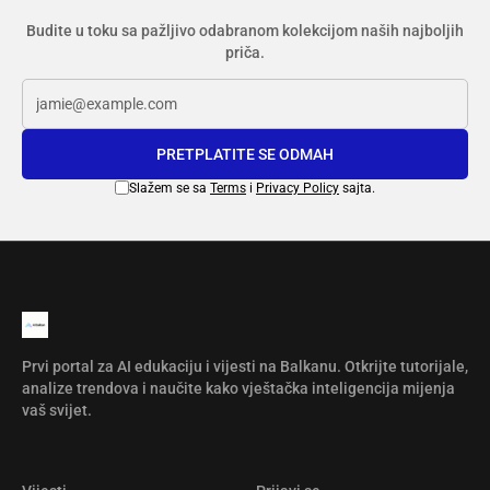
Budite u toku sa pažljivo odabranom kolekcijom naših najboljih
priča.
PRETPLATITE SE ODMAH
Slažem se sa
Terms
i
Privacy Policy
sajta.
Prvi portal za AI edukaciju i vijesti na Balkanu. Otkrijte tutorijale,
analize trendova i naučite kako vještačka inteligencija mijenja
vaš svijet.