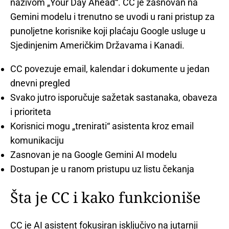
nazivom „Your Day Ahead“. CC je zasnovan na
Gemini modelu i trenutno se uvodi u rani pristup za
punoljetne korisnike koji plaćaju Google usluge u
Sjedinjenim Američkim Državama i Kanadi.
CC povezuje email, kalendar i dokumente u jedan
dnevni pregled
Svako jutro isporučuje sažetak sastanaka, obaveza
i prioriteta
Korisnici mogu „trenirati“ asistenta kroz email
komunikaciju
Zasnovan je na Google Gemini AI modelu
Dostupan je u ranom pristupu uz listu čekanja
Šta je CC i kako funkcioniše
CC je AI asistent fokusiran isključivo na jutarnji