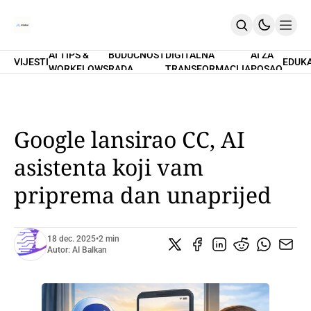
AI TIPS &
BUDUĆNOST
DIGITALNA
AI ZA
VIJESTI
EDUK
WORKFLOWS
RADA
TRANSFORMACIJA
POSAO
Home
O Nama
Promptovi
AI Tips & Workflows
Premium
Google lansirao CC, AI
PRETPLATI SE
asistenta koji vam
priprema dan unaprijed
18 dec. 2025
•
2 min
Autor:
AI Balkan