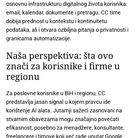
osnovnu infrastrukturu digitalnog života korisnika:
email, kalendar, dokumente i pretragu. CC time
dobija prednost u kontekstu i kontinuitetu
podataka, ali i otvara ozbiljna pitanja o privatnosti i
granicama automatizacije.
Naša perspektiva: šta ovo
znači za korisnike i firme u
regionu
Za poslovne korisnike u BiH i regionu, CC
predstavlja jasan signal u kojem pravcu ide
korištenje AI alata. Jutarnji sažeci zasnovani na
stvarnim obavezama mogu značajno povećati
efikasnost, posebno za menadžere, konsultante,
freelancere i timove koji već rade unutar Google