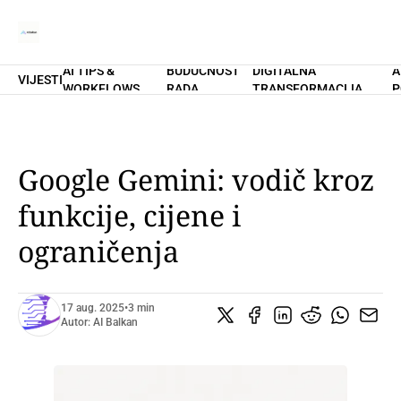
AI TIPS &
BUDUĆNOST
DIGITALNA
A
VIJESTI
WORKFLOWS
RADA
TRANSFORMACIJA
P
Home
O Nama
Promptovi
AI Tips & Workflows
Premium
Google Gemini: vodič kroz
PRETPLATI SE
funkcije, cijene i
ograničenja
17 aug. 2025
•
3 min
Autor:
AI Balkan