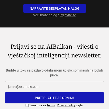
NAPRAVITE BESPLATAN NALOG
Već imate nalog?
Prijavite se
Prijavi se na AIBalkan - vijesti o
vještačkoj inteligenciji newsletter.
Budite u toku sa pažljivo odabranom kolekcijom naših najboljih
priča.
PRETPLATITE SE ODMAH
Slažem se sa
Terms
i
Privacy Policy
sajta.