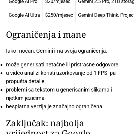
Google AI Pro
$20/mjesec
Gemini 2.5 Pro, 2TB storag
Google AI Ultra
$250/mjesec
Gemini Deep Think, Proje
Ograničenja i mane
Iako moćan, Gemini ima svoja ograničenja:
može generisati netačne ili pristrasne odgovore
u video analizi koristi uzorkovanje od 1 FPS, pa
propušta detalje
problemi sa tekstom u generisanim slikama i
rijetkim jezicima
besplatna verzija je značajno ograničena
Zaključak: najbolja
vrijednost za Google