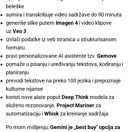
beleške
sumira i transkribuje video sadržave do 90 minuta
generiše slike putem
Imagen 4
i video klipove
uz
Veo 3
izvlači podatke iz veb stranica u strukturisanom
formatu
pravi personalizovane AI asistente tzv.
Gemove
pomaže u pisanju i uređivanju tekstova, kodiranju i
planiranju
prevodi tekstove na preko 100 jezika i prepoznaje
kulturne nijanse
koristi nove alate poput
Deep Think
modela za
složeno rezonovanje,
Project Mariner
za
automatizaciju i
Whisk
za kreiranje sadržaja
Po mom mišljenju,
Gemini je „best buy" opcija za