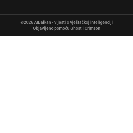
©2026
AIBalkan - vijesti o vještačkoj inteligenciji
Objavljeno pomoću
Ghost
i
Crimson