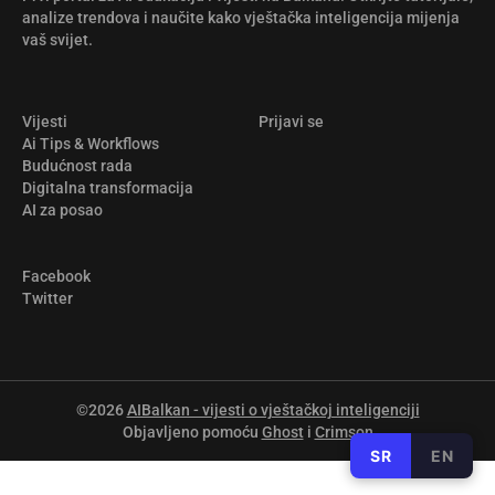
analize trendova i naučite kako vještačka inteligencija mijenja
vaš svijet.
Vijesti
Prijavi se
Ai Tips & Workflows
Budućnost rada
Digitalna transformacija
AI za posao
Facebook
Twitter
©2026
AIBalkan - vijesti o vještačkoj inteligenciji
Objavljeno pomoću
Ghost
i
Crimson
SR
EN