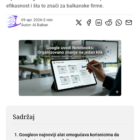
efikasnost i šta to znači za balkanske firme.
09 apr. 2026
•
2 min
Autor:
AI Balkan
Sadržaj
Googleov najnoviji alat omogućava korisnicima da