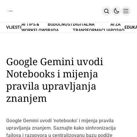
AI TIPS &
BUDUĆNOST
DIGITALNA
AI ZA
VIJESTI
EDUK
WORKFLOWS
RADA
TRANSFORMACIJA
POSAO
Home
O Nama
Promptovi
AI Tips & Workflows
Premium
Google Gemini uvodi
PRETPLATI SE
Notebooks i mijenja
pravila upravljanja
znanjem
Google Gemini uvodi 'notebooks' i mijenja pravila
upravljanja znanjem. Saznajte kako sinhronizacija
fajlova i razgovora u centralizovanu bazu podiže