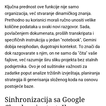
Ključna prednost ove funkcije nije samo
organizacija, već stvaranje dinamičkog znanja.
Prethodno su korisnici morali ručno unositi velike
količine podataka u svaki novi razgovor. Sada,
povlačenjem dokumenata, prošlih transkripata i
specifičnih instrukcija u jedan "notebook", Gemini
dobija neophodan, dugotrajni kontekst. To znači da
dok razgovarate s njim, on ne samo da "čita" vaše
fajlove, već razumije širu sliku projekta bez stalnih
podsjetnika. Ovo je od suštinske važnosti za
zadatke poput analize tržišnih izvještaja, planiranja
strategija ili generisanja složenog koda na osnovu
postojeće baze.
Sinhronizacija sa Google