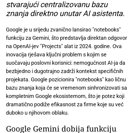
stvarajući centralizovanu bazu
znanja direktno unutar AI asistenta.
Google je u srijedu zvanično lansirao "notebooks"
funkciju za Gemini, što predstavlja direktan odgovor
na OpenAI-jev "Projects" alat iz 2024. godine. Ova
inovacija rješava ključni problem s kojim se
suočavaju poslovni korisnici: nemogućnost AI-ja da
bezbjedno i dugotrajno zadrži kontekst specifičnih
projekata. Google pozicionira "notebooks" kao ličnu
bazu znanja koja će se vremenom sinhronizovati sa
kompletnim Google ekosistemom, što je potez koji
dramatično podiže efikasnost za firme koje su već
duboko u njihovom oblaku.
Google Gemini dobija funkciju