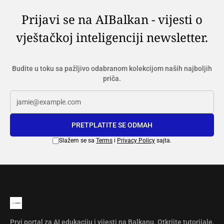
Prijavi se na AIBalkan - vijesti o
vještačkoj inteligenciji newsletter.
Budite u toku sa pažljivo odabranom kolekcijom naših najboljih
priča.
PRETPLATITE SE ODMAH
Slažem se sa
Terms
i
Privacy Policy
sajta.
Prvi portal za AI edukaciju i vijesti na Balkanu. Otkrijte tutorijale,