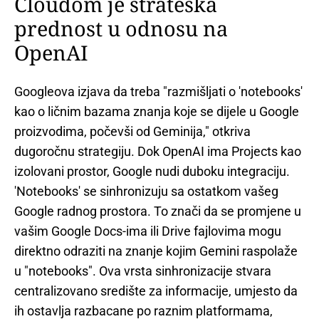
Cloudom je strateška
prednost u odnosu na
OpenAI
Googleova izjava da treba "razmišljati o 'notebooks'
kao o ličnim bazama znanja koje se dijele u Google
proizvodima, počevši od Geminija," otkriva
dugoročnu strategiju. Dok OpenAI ima Projects kao
izolovani prostor, Google nudi duboku integraciju.
'Notebooks' se sinhronizuju sa ostatkom vašeg
Google radnog prostora. To znači da se promjene u
vašim Google Docs-ima ili Drive fajlovima mogu
direktno odraziti na znanje kojim Gemini raspolaže
u "notebooks". Ova vrsta sinhronizacije stvara
centralizovano središte za informacije, umjesto da
ih ostavlja razbacane po raznim platformama,