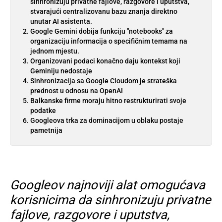
sinhronizuju privatne fajlove, razgovore i uputstva,
stvarajući centralizovanu bazu znanja direktno
unutar AI asistenta.
Google Gemini dobija funkciju "notebooks" za
organizaciju informacija o specifičnim temama na
jednom mjestu.
Organizovani podaci konačno daju kontekst koji
Geminiju nedostaje
Sinhronizacija sa Google Cloudom je strateška
prednost u odnosu na OpenAI
Balkanske firme moraju hitno restrukturirati svoje
podatke
Googleova trka za dominacijom u oblaku postaje
pametnija
Googleov najnoviji alat omogućava
korisnicima da sinhronizuju privatne
fajlove, razgovore i uputstva,