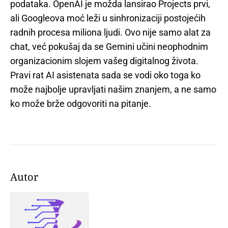
podataka. OpenAI je možda lansirao Projects prvi,
ali Googleova moć leži u sinhronizaciji postojećih
radnih procesa miliona ljudi. Ovo nije samo alat za
chat, već pokušaj da se Gemini učini neophodnim
organizacionim slojem vašeg digitalnog života.
Pravi rat AI asistenata sada se vodi oko toga ko
može najbolje upravljati našim znanjem, a ne samo
ko može brže odgovoriti na pitanje.
Autor