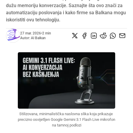
dužu memoriju konverzacije. Saznajte šta ovo znači za
automatizaciju poslovanja i kako firme sa Balkana mogu
iskoristiti ovu tehnologiju.
27 mar. 2026
•
2 min
Autor:
AI Balkan
Stilizovana, minimalistička naslovna slika koja prikazuje 
precizno osvijetljen Google Gemini 3.1 Flash Live mikrofon 
na tamnoj podlozi