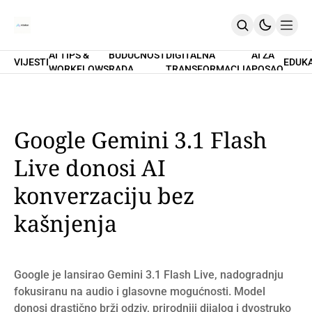
AI TIPS &
BUDUĆNOST
DIGITALNA
AI ZA
VIJESTI
EDUK
WORKFLOWS
RADA
TRANSFORMACIJA
POSAO
Home
O Nama
Promptovi
AI Tips & Workflows
Premium
Google Gemini 3.1 Flash
PRETPLATI SE
Live donosi AI
konverzaciju bez
kašnjenja
Google je lansirao Gemini 3.1 Flash Live, nadogradnju
fokusiranu na audio i glasovne mogućnosti. Model
donosi drastično brži odziv, prirodniji dijalog i dvostruko