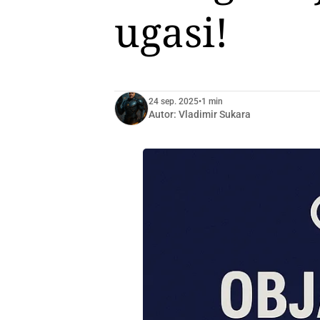
ugasi!
24 sep. 2025
•
1 min
Autor:
Vladimir Sukara