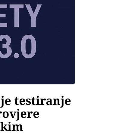
je testiranje
rovjere
skim