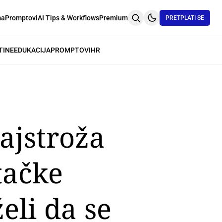
ma
Promptovi
AI Tips & Workflows
Premium
PRETPLATI SE
TINE
EDUKACIJA
PROMPTOVI
HR
ajstroža
tačke
želi da se