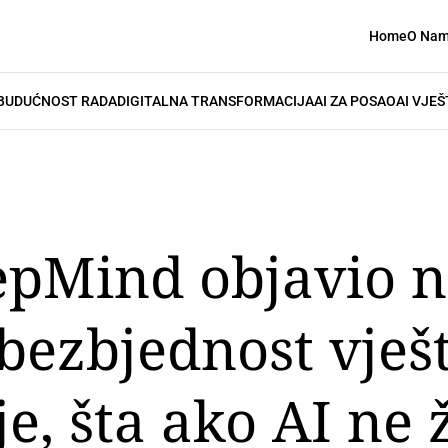
Home
O Na
BUDUĆNOST RADA
DIGITALNA TRANSFORMACIJA
AI ZA POSAO
AI VJEŠ
pMind objavio n
 bezbjednost vješ
je, šta ako AI ne 