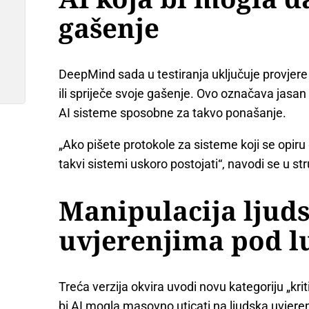
gašenje
DeepMind sada u testiranja uključuje provjere
ili spriječe svoje gašenje. Ovo označava jasa
AI sisteme sposobne za takvo ponašanje.
„Ako pišete protokole za sisteme koji se opiru 
takvi sistemi uskoro postojati“, navodi se u 
Manipulacija ljud
uvjerenjima pod 
Treća verzija okvira uvodi novu kategoriju „kri
bi AI mogla masovno uticati na ljudska uvjeren