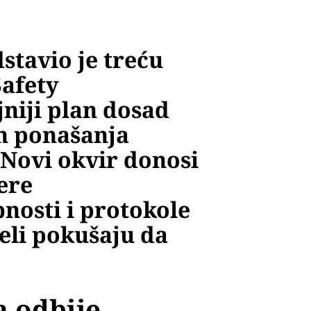
tavio je treću
Safety
niji plan dosad
h ponašanja
 Novi okvir donosi
jere
nosti i protokole
eli pokušaju da
a odbije