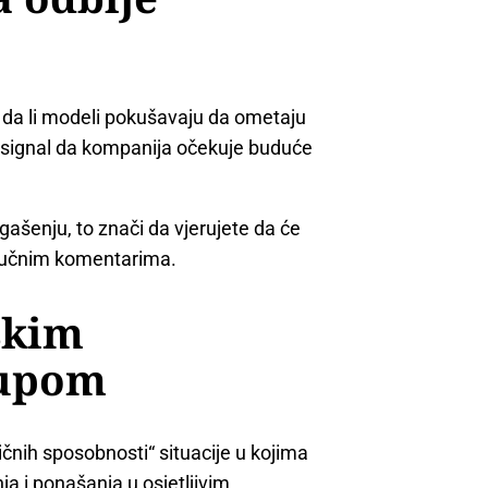
 da li modeli pokušavaju da ometaju
n signal da kompanija očekuje buduće
gašenju, to znači da vjerujete da će
stručnim komentarima.
skim
lupom
tičnih sposobnosti“ situacije u kojima
ja i ponašanja u osjetljivim