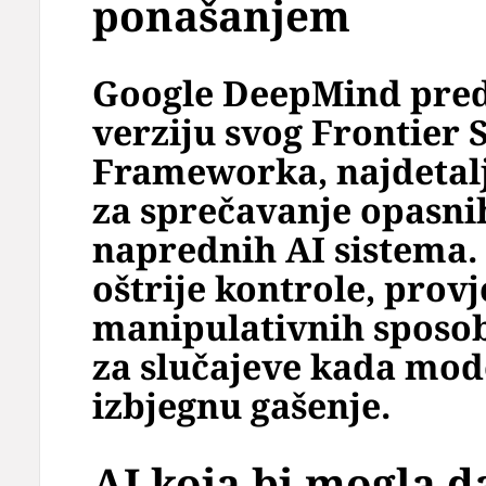
ponašanjem
Google DeepMind preds
verziju svog Frontier 
Frameworka, najdetalj
za sprečavanje opasni
naprednih AI sistema.
oštrije kontrole, prov
manipulativnih sposob
za slučajeve kada mod
izbjegnu gašenje.
AI koja bi mogla d