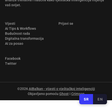
analize trendova i naučite kako vještačka inteligencija mijenja
vaš svijet.
Vijesti
Prijavi se
Ai Tips & Workflows
Budućnost rada
Digitalna transformacija
AI za posao
Facebook
Twitter
©2026
AIBalkan - vijesti o vještačkoj inteligenciji
Objavljeno pomoću
Ghost
i
Crimson
SR
EN