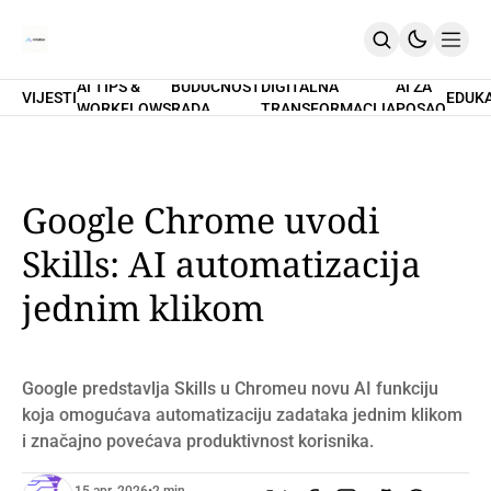
AI TIPS &
BUDUĆNOST
DIGITALNA
AI ZA
VIJESTI
EDUK
WORKFLOWS
RADA
TRANSFORMACIJA
POSAO
Home
O Nama
Promptovi
AI Tips & Workflows
Premium
Google Chrome uvodi
PRETPLATI SE
Skills: AI automatizacija
jednim klikom
Google predstavlja Skills u Chromeu novu AI funkciju
koja omogućava automatizaciju zadataka jednim klikom
i značajno povećava produktivnost korisnika.