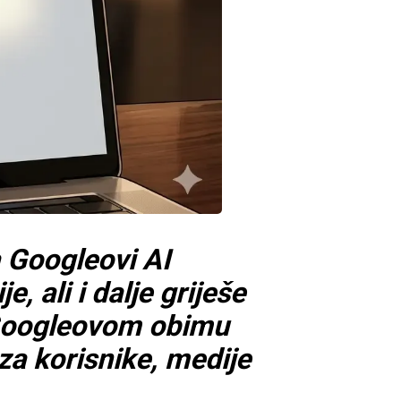
 Googleovi AI
e, ali i dalje griješe
 Googleovom obimu
za korisnike, medije