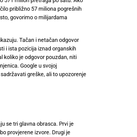
ko 571 milion pretraga po satu. Ako
čilo približno 57 miliona pogrešnih
osto, govorimo o milijardama
rikazuju. Tačan i netačan odgovor
osti i ista pozicija iznad organskih
l koliko je odgovor pouzdan, niti
njenica. Google u svojoj
sadržavati greške, ali to upozorenje
 se tri glavna obrasca. Prvi je
abo provjerene izvore. Drugi je