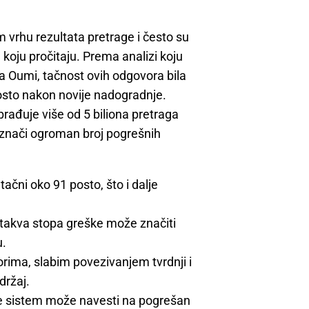
vrhu rezultata pretrage i često su
 koju pročitaju. Prema analizi koju
a Oumi, tačnost ovih odgovora bila
posto nakon novije nadogradnje.
rađuje više od 5 biliona pretraga
a znači ogroman broj pogrešnih
tačni oko 91 posto, što i dalje
.
, takva stopa greške može značiti
u.
ima, slabim povezivanjem tvrdnji i
držaj.
e sistem može navesti na pogrešan