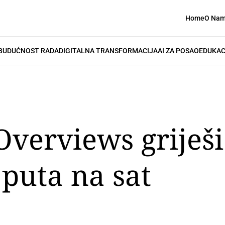
Home
O Na
BUDUĆNOST RADA
DIGITALNA TRANSFORMACIJA
AI ZA POSAO
EDUKAC
Overviews griješi
puta na sat