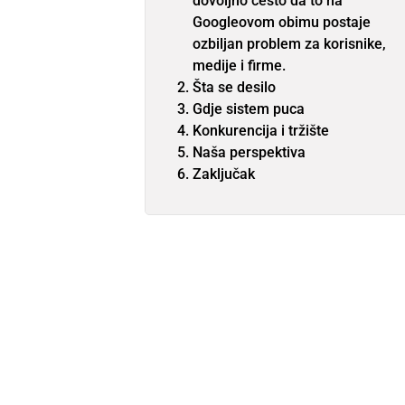
dovoljno često da to na
Googleovom obimu postaje
ozbiljan problem za korisnike,
medije i firme.
Šta se desilo
Gdje sistem puca
Konkurencija i tržište
Naša perspektiva
Zaključak