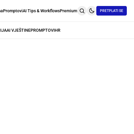
ma
Promptovi
AI Tips & Workflows
Premium
PRETPLATI SE
IJA
AI VJEŠTINE
PROMPTOVI
HR