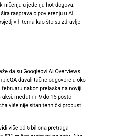
kmičenju u jedenju hot-dogova.
šira rasprava o povjerenju u AI
jetljivih tema kao što su zdravlje,
 kaže da su Googleovi AI Overviews
pleQA davali tačne odgovore u oko
u februaru nakon prelaska na noviji
praksi, međutim, 9 do 15 posto
ha više nije sitan tehnički propust
idi više od 5 biliona pretraga