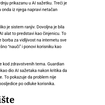
rdnju prikazanu u AI sažetku. Treći je
a onda iz njega napravi netačan
o je sistem ranjiv. Dovoljna je bila
 alat to predstavi kao činjenicu. To
 borba za vidljivost na internetu sve
šno “nauči” i ponovi korisniku kao
ave kod zdravstvenih tema. Guardian
ukao dio AI sažetaka nakon kritika da
e. To pokazuje da problem nije
osljedice po odluke korisnika.
ište