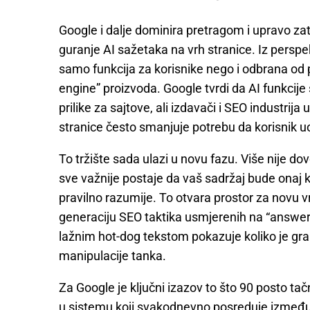
Google i dalje dominira pretragom i upravo zat
guranje AI sažetaka na vrh stranice. Iz perspe
samo funkcija za korisnike nego i odbrana od p
engine” proizvoda. Google tvrdi da AI funkcije 
prilike za sajtove, ali izdavači i SEO industri
stranice često smanjuje potrebu da korisnik uo
To tržište sada ulazi u novu fazu. Više nije dov
sve važnije postaje da vaš sadržaj bude onaj koji
pravilno razumije. To otvara prostor za novu vr
generaciju SEO taktika usmjerenih na “answer 
lažnim hot-dog tekstom pokazuje koliko je gra
manipulacije tanka.
Za Google je ključni izazov to što 90 posto tačn
u sistemu koji svakodnevno posreduje između mi