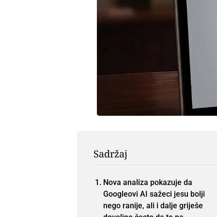
Sadržaj
Nova analiza pokazuje da
Googleovi AI sažeci jesu bolji
nego ranije, ali i dalje griješe