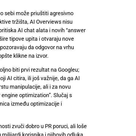
o sebi može priuštiti agresivno
ktive tržišta, AI Overviews nisu
ritiska AI chat alata i novih “answer
šire tipove upita i otvaraju nove
ja upozoravaju da odgovor na vrhu
pšte klikne na izvor.
oljno biti prvi rezultat na Googleu;
 AI citira, ili još važnije, da ga AI
stu manipulacije, ali i za novu
engine optimization”. Slučaj s
nica između optimizacije i
osti zvuči dobro u PR poruci, ali loše
lijardi korisnika i njihovih odluka.