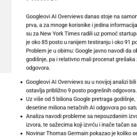
Googleovi AI Overviews danas stoje na samom 
prva, a za mnoge korisnike i jedina informacija
su za New York Times radili uz pomoć startup
je oko 85 posto u ranijem testiranju i oko 91 
Problem je u obimu: Google javno navodi da ob
godišnje, pa i relativno mali procenat grešak
odgovora.
Googleovi AI Overviews su u novijoj analizi bili 
ostavlja približno 9 posto pogrešnih odgovora
Uz više od 5 biliona Google pretraga godišnje
desetine miliona netačnih AI odgovora po sat
Analiza navodi probleme sa nepouzdanim izvor
izvora, te sažecima koji izvrću i inače tačan sa
Novinar Thomas Germain pokazao je koliko s