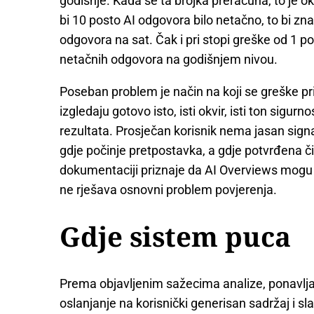
godišnje. Kada se ta brojka preračuna, to je o
bi 10 posto AI odgovora bilo netačno, to bi zna
odgovora na sat. Čak i pri stopi greške od 1 p
netačnih odgovora na godišnjem nivou.
Poseban problem je način na koji se greške p
izgledaju gotovo isto, isti okvir, isti ton sigurn
rezultata. Prosječan korisnik nema jasan signa
gdje počinje pretpostavka, a gdje potvrđena či
dokumentaciji priznaje da AI Overviews mogu 
ne rješava osnovni problem povjerenja.
Gdje sistem puca
Prema objavljenim sažecima analize, ponavljaju
oslanjanje na korisnički generisan sadržaj i sl