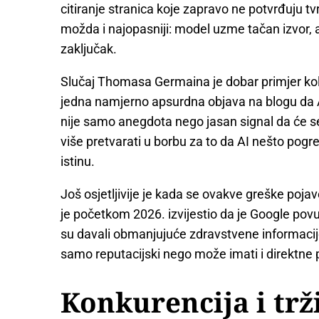
citiranje stranica koje zapravo ne potvrđuju tv
možda i najopasniji: model uzme tačan izvor, 
zaključak.
Slučaj Thomasa Germaina je dobar primjer kolik
jedna namjerno apsurdna objava na blogu da AI
nije samo anegdota nego jasan signal da će se
više pretvarati u borbu za to da AI nešto pogre
istinu.
Još osjetljivije je kada se ovakve greške poj
je početkom 2026. izvijestio da je Google pov
su davali obmanjujuće zdravstvene informacij
samo reputacijski nego može imati i direktne p
Konkurencija i trž