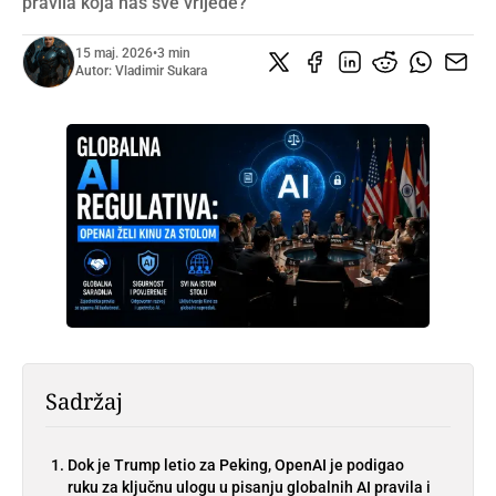
pravila koja nas sve vrijede?
15 maj. 2026
•
3 min
Autor:
Vladimir Sukara
Sadržaj
Dok je Trump letio za Peking, OpenAI je podigao
ruku za ključnu ulogu u pisanju globalnih AI pravila i