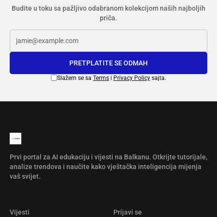
Budite u toku sa pažljivo odabranom kolekcijom naših najboljih
priča.
PRETPLATITE SE ODMAH
Slažem se sa
Terms
i
Privacy Policy
sajta.
Prvi portal za AI edukaciju i vijesti na Balkanu. Otkrijte tutorijale,
analize trendova i naučite kako vještačka inteligencija mijenja
vaš svijet.
Vijesti
Prijavi se