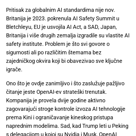
Pritisak za globalnim AI standardima nije nov.
Britanija je 2023. pokrenula AI Safety Summit u
Bletchleyu, EU je usvojila AI Act, a SAD, Japan,
Britanija i više drugih zemalja izgradile su vlastite AI
safety institute. Problem je što svi govore o
sigurnosti ali po različitim štemama bez
zajedničkog okvira koji bi obavezivao sve ključne
igrače.
Ono što je ovdje zanimljivo i što zaslužuje pažljivo
čitanje jeste OpenAI-ev strateški trenutak.
Kompanija je provela dvije godine aktivno
zagovarajući stroge kontrole izvoza AI tehnologije
prema Kini i ograničavanje kineskog pristupa
naprednim modelima. Sad, kad Trump leti u Peking
s delegacijom u kojoj su Nvidia i Musk, OpenAI