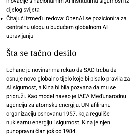
inovacije s nacionalnim AI institutima sigurnosti iz
cijelog svijeta
Čitajući između redova: OpenAI se pozicionira za
centralnu ulogu u budućem globalnom AI
upravljanju
Šta se tačno desilo
Lehane je novinarima rekao da SAD treba da
osnuje novo globalno tijelo koje bi pisalo pravila za
AI sigurnost, a Kina bi bila pozvana da mu se
pridruži. Kao model naveo je IAEA Međunarodnu
agenciju za atomsku energiju, UN-afiliranu
organizaciju osnovanu 1957. koja reguliše
nuklearnu energiju i sigurnost. Kina je njen
punopravni član još od 1984.