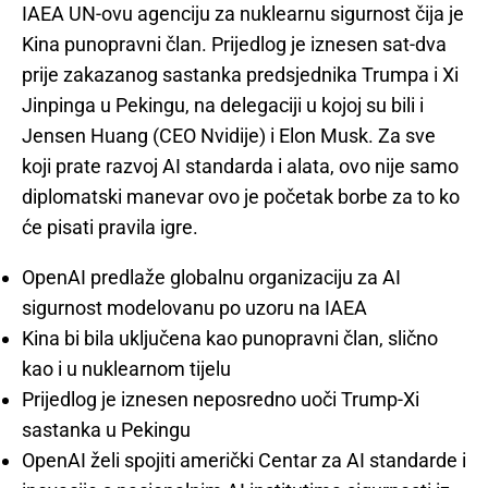
IAEA UN-ovu agenciju za nuklearnu sigurnost čija je
Kina punopravni član. Prijedlog je iznesen sat-dva
prije zakazanog sastanka predsjednika Trumpa i Xi
Jinpinga u Pekingu, na delegaciji u kojoj su bili i
Jensen Huang (CEO Nvidije) i Elon Musk. Za sve
koji prate razvoj AI standarda i alata, ovo nije samo
diplomatski manevar ovo je početak borbe za to ko
će pisati pravila igre.
OpenAI predlaže globalnu organizaciju za AI
sigurnost modelovanu po uzoru na IAEA
Kina bi bila uključena kao punopravni član, slično
kao i u nuklearnom tijelu
Prijedlog je iznesen neposredno uoči Trump-Xi
sastanka u Pekingu
OpenAI želi spojiti američki Centar za AI standarde i