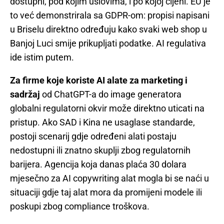
dostupni, pod kojim uslovima, i po kojoj cijeni. EU je
to već demonstrirala sa GDPR-om: propisi napisani
u Briselu direktno određuju kako svaki web shop u
Banjoj Luci smije prikupljati podatke. AI regulativa
ide istim putem.
Za firme koje koriste AI alate za marketing i
sadržaj
od ChatGPT-a do image generatora
globalni regulatorni okvir može direktno uticati na
pristup. Ako SAD i Kina ne usaglase standarde,
postoji scenarij gdje određeni alati postaju
nedostupni ili znatno skuplji zbog regulatornih
barijera. Agencija koja danas plaća 30 dolara
mjesečno za AI copywriting alat mogla bi se naći u
situaciji gdje taj alat mora da promijeni modele ili
poskupi zbog compliance troškova.