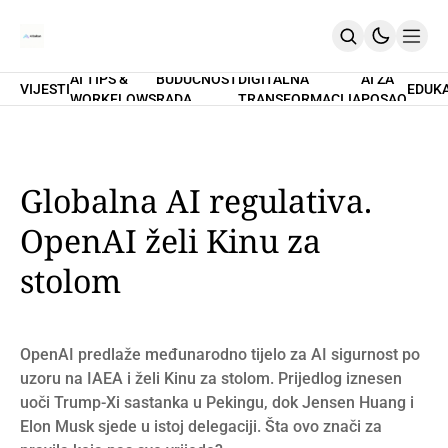
AI TIPS &
BUDUĆNOST
DIGITALNA
AI ZA
VIJESTI
EDUK
WORKFLOWS
RADA
TRANSFORMACIJA
POSAO
Home
O Nama
Promptovi
AI Tips & Workflows
Premium
Globalna AI regulativa.
PRETPLATI SE
OpenAI želi Kinu za
stolom
OpenAI predlaže međunarodno tijelo za AI sigurnost po
uzoru na IAEA i želi Kinu za stolom. Prijedlog iznesen
uoči Trump-Xi sastanka u Pekingu, dok Jensen Huang i
Elon Musk sjede u istoj delegaciji. Šta ovo znači za