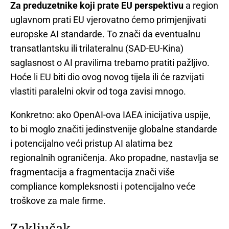
Za preduzetnike koji prate EU perspektivu
a region
uglavnom prati EU vjerovatno ćemo primjenjivati
europske AI standarde. To znači da eventualnu
transatlantsku ili trilateralnu (SAD-EU-Kina)
saglasnost o AI pravilima trebamo pratiti pažljivo.
Hoće li EU biti dio ovog novog tijela ili će razvijati
vlastiti paralelni okvir od toga zavisi mnogo.
Konkretno: ako OpenAI-ova IAEA inicijativa uspije,
to bi moglo značiti jedinstvenije globalne standarde
i potencijalno veći pristup AI alatima bez
regionalnih ograničenja. Ako propadne, nastavlja se
fragmentacija a fragmentacija znači više
compliance kompleksnosti i potencijalno veće
troškove za male firme.
Zaključak