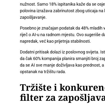
nužnost. Samo 18% ispitanika kaže da se osje
polovina izražava zabrinutost zbog uticaja na k
zapošljavanje.
Posebno je značajan podatak da 48% mladih vidi
riječ o AI-u na radnom mjestu. Ovo sugeriše da
napredak, već kao prijetnja stabilnosti.
Dodatni pritisak dolazi iz poslovnog svijeta. I
da čak 60% kompanija planira smanjiti broj zap
da se AI sve manje doživljava kao prednost, a
opstanak na tržištu rada.
Tržište i konkuren
filter za zapošljav