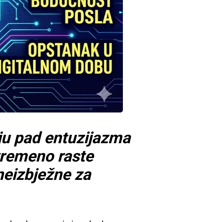
ju pad entuzijazma
remeno raste
 neizbježne za