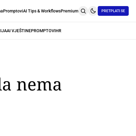
ma
Promptovi
AI Tips & Workflows
Premium
PRETPLATI SE
IJA
AI VJEŠTINE
PROMPTOVI
HR
 da nema