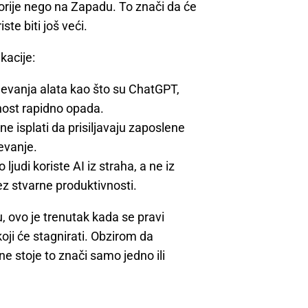
sporije nego na Zapadu. To znači da će
ste biti još veći.
kacije:
ijevanja alata kao što su ChatGPT,
tnost rapidno opada.
e isplati da prisiljavaju zaposlene
evanje.
 ljudi koriste AI iz straha, a ne iz
z stvarne produktivnosti.
u, ovo je trenutak kada se pravi
koji će stagnirati. Obzirom da
ne stoje to znači samo jedno ili