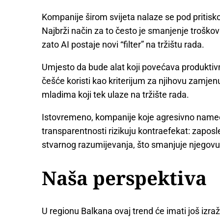
Kompanije širom svijeta nalaze se pod pritisk
Najbrži način za to često je smanjenje troško
zato AI postaje novi “filter” na tržištu rada.
Umjesto da bude alat koji povećava produktivn
češće koristi kao kriterijum za njihovu zamj
mladima koji tek ulaze na tržište rada.
Istovremeno, kompanije koje agresivno nameć
transparentnosti rizikuju kontraefekat: zaposl
stvarnog razumijevanja, što smanjuje njegovu 
Naša perspektiva
U regionu Balkana ovaj trend će imati još izraže