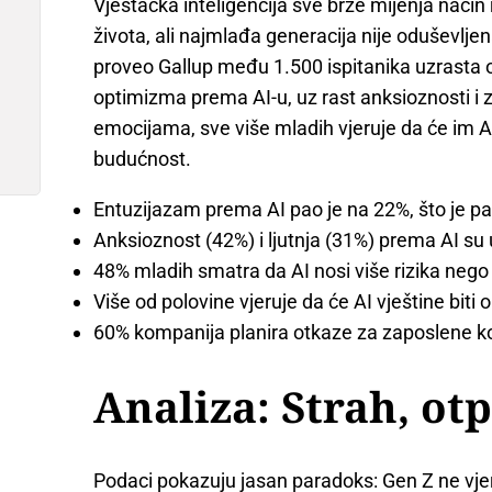
Vještačka inteligencija sve brže mijenja nači
života, ali najmlađa generacija nije oduševlje
proveo Gallup među 1.500 ispitanika uzrasta 
optimizma prema AI-u, uz rast anksioznosti i 
emocijama, sve više mladih vjeruje da će im A
budućnost.
Entuzijazam prema AI pao je na 22%, što je p
Anksioznost (42%) i ljutnja (31%) prema AI su
48% mladih smatra da AI nosi više rizika nego k
Više od polovine vjeruje da će AI vještine bit
60% kompanija planira otkaze za zaposlene koj
Analiza: Strah, otp
Podaci pokazuju jasan paradoks: Gen Z ne vjeru