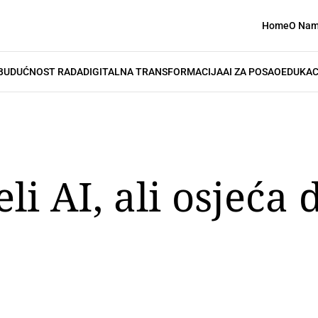
Home
O Na
BUDUĆNOST RADA
DIGITALNA TRANSFORMACIJA
AI ZA POSAO
EDUKAC
li AI, ali osjeća