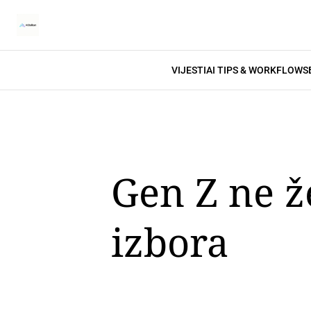
VIJESTI
AI TIPS & WORKFLOWS
Gen Z ne že
izbora