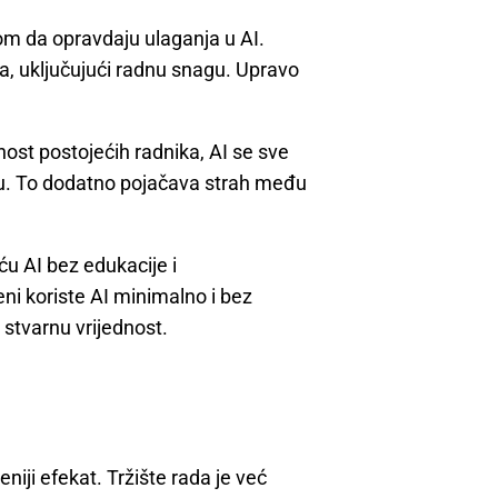
om da opravdaju ulaganja u AI.
va, uključujući radnu snagu. Upravo
ost postojećih radnika, AI se sve
enu. To dodatno pojačava strah među
u AI bez edukacije i
eni koriste AI minimalno i bez
stvarnu vrijednost.
niji efekat. Tržište rada je već