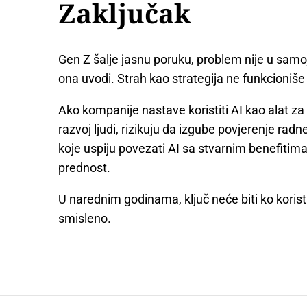
Zaključak
Gen Z šalje jasnu poruku, problem nije u samoj
ona uvodi. Strah kao strategija ne funkcioniš
Ako kompanije nastave koristiti AI kao alat z
razvoj ljudi, rizikuju da izgube povjerenje rad
koje uspiju povezati AI sa stvarnim benefitim
prednost.
U narednim godinama, ključ neće biti ko koristi
smisleno.