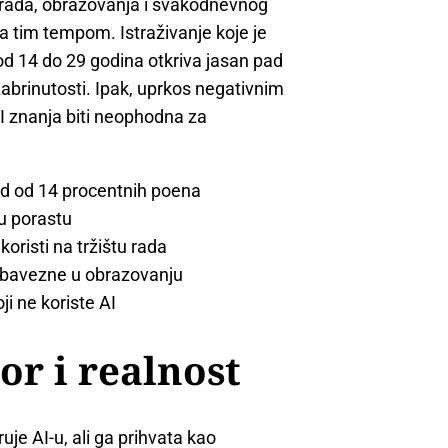
n rada, obrazovanja i svakodnevnog
na tim tempom. Istraživanje koje je
od 14 do 29 godina otkriva jasan pad
zabrinutosti. Ipak, uprkos negativnim
I znanja biti neophodna za
ad od 14 procentnih poena
 u porastu
oristi na tržištu rada
i obavezne u obrazovanju
i ne koriste AI
or i realnost
je AI-u, ali ga prihvata kao