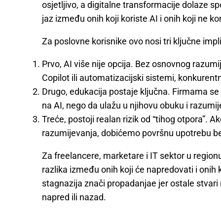
osjetljivo, a digitalne transformacije dolaze 
jaz između onih koji koriste AI i onih koji ne kori
Za poslovne korisnike ovo nosi tri ključne impli
Prvo, AI više nije opcija. Bez osnovnog razum
Copilot ili automatizacijski sistemi, konkuren
Drugo, edukacija postaje ključna. Firmama se n
na AI, nego da ulažu u njihovu obuku i razumij
Treće, postoji realan rizik od “tihog otpora”. Ako
razumijevanja, dobićemo površnu upotrebu be
Za freelancere, marketare i IT sektor u region
razlika između onih koji će napredovati i onih 
stagnazija znači propadanjae jer ostale stvari 
napred ili nazad.