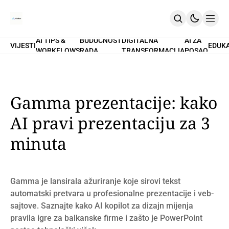
AI TIPS &
BUDUĆNOST
DIGITALNA
AI ZA
VIJESTI
EDUK
WORKFLOWS
RADA
TRANSFORMACIJA
POSAO
Home
O Nama
Promptovi
AI Tips & Workflows
Premium
Gamma prezentacije: kako
PRETPLATI SE
AI pravi prezentaciju za 3
minuta
Gamma je lansirala ažuriranje koje sirovi tekst
automatski pretvara u profesionalne prezentacije i veb-
sajtove. Saznajte kako AI kopilot za dizajn mijenja
pravila igre za balkanske firme i zašto je PowerPoint