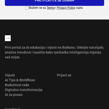
PRETPLATITE SE ODMAH
Slažem se sa
Terms
i
Privacy Policy
sajta.
Prvi portal za AI edukaciju i vijesti na Balkanu. Otkrijte tutorijale,
analize trendova i naučite kako vještačka inteligencija mijenja
vaš svijet.
Vijesti
Prijavi se
Ai Tips & Workflows
Budućnost rada
Digitalna transformacija
AI za posao