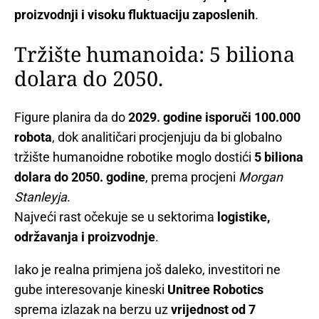
proizvodnji i visoku fluktuaciju zaposlenih
.
Tržište humanoida: 5 biliona
dolara do 2050.
Figure planira da do
2029. godine isporuči 100.000
robota
, dok analitičari procjenjuju da bi globalno
tržište humanoidne robotike moglo dostići
5 biliona
dolara do 2050. godine
, prema procjeni
Morgan
Stanleyja
.
Najveći rast očekuje se u sektorima
logistike,
održavanja i proizvodnje
.
Iako je realna primjena još daleko, investitori ne
gube interesovanje kineski
Unitree Robotics
sprema izlazak na berzu uz
vrijednost od 7