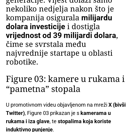
nekoliko nedjelja nakon što je
kompanija osigurala
milijardu
i dostigla
dolara investicije
,
vrijednost od 39 milijardi dolara
čime se svrstala među
najvrednije startape u oblasti
robotike.
Figure 03: kamere u rukama i
“pametna” stopala
U promotivnom videu objavljenom na mreži
X (bivši
Twitter)
, Figure 03 prikazan je s
kamerama u
rukama i iza glave
, te
stopalima koja koriste
induktivno punjenje
.