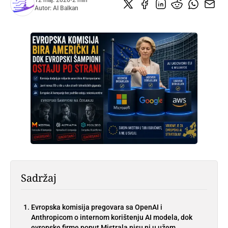
12 maj. 2026
•
2 min
Autor:
AI Balkan
Sadržaj
Evropska komisija pregovara sa OpenAI i
Anthropicom o internom korištenju AI modela, dok
evropske firme poput Mistrala nisu ni u užem