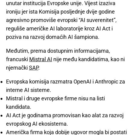
unutar institucija Evropske unije. Vijest izaziva
ironiju jer ista Komisija posljednje dvije godine
agresivno promoviše evropski “AI suverenitet”,
reguliše američke AI laboratorije kroz AI Act i
poziva na razvoj domaćih AI šampiona.
Međutim, prema dostupnim informacijama,
francuski
Mistral AI
nije među kandidatima, kao ni
njemački
SAP
.
Evropska komisija razmatra OpenAI i Anthropic za
interne AI sisteme.
Mistral i druge evropske firme nisu na listi
kandidata.
AI Act je godinama promovisan kao alat za razvoj
evropskog AI ekosistema.
Američka firma koja dobije ugovor mogla bi postati