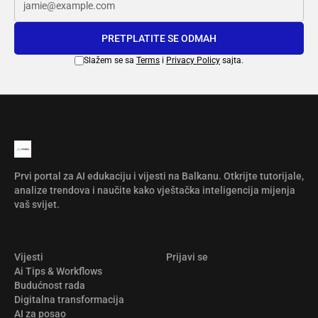
PRETPLATITE SE ODMAH
Slažem se sa
Terms
i
Privacy Policy
sajta.
Prvi portal za AI edukaciju i vijesti na Balkanu. Otkrijte tutorijale,
analize trendova i naučite kako vještačka inteligencija mijenja
vaš svijet.
Vijesti
Prijavi se
Ai Tips & Workflows
Budućnost rada
Digitalna transformacija
AI za posao