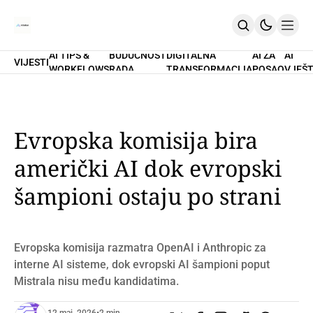
AI TIPS &
BUDUĆNOST
DIGITALNA
AI ZA
AI
VIJESTI
WORKFLOWS
RADA
TRANSFORMACIJA
POSAO
VJEŠT
Home
O Nama
Promptovi
AI Tips & Workflows
Premium
Evropska komisija bira
PRETPLATI SE
američki AI dok evropski
šampioni ostaju po strani
Evropska komisija razmatra OpenAI i Anthropic za
interne AI sisteme, dok evropski AI šampioni poput
Mistrala nisu među kandidatima.