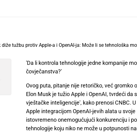
'Da li kontrola tehnologije jedne kompanije m
čovječanstva?'
Ovog puta, pitanje nije retoričko, već gromko
Elon Musk je tužio Apple i OpenAI, tvrdeći da 
vještačke inteligencije', kako prenosi CNBC. 
Apple integracijom OpenAI-jevih alata u svoj
istovremeno onemogućujući konkurenciju i pote
tehnologije koju niko ne može u potpunosti nad