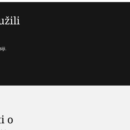
užili
iji.
i o