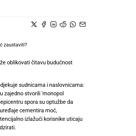
ože oblikovati čitavu budućnost
 odjekuje sudnicama i naslovnicama:
su zajedno stvorili 'monopol
U epicentru spora su optužbe da
e uređaje cementira moć,
ncijalno izlažući korisnike uticaju
zirati.