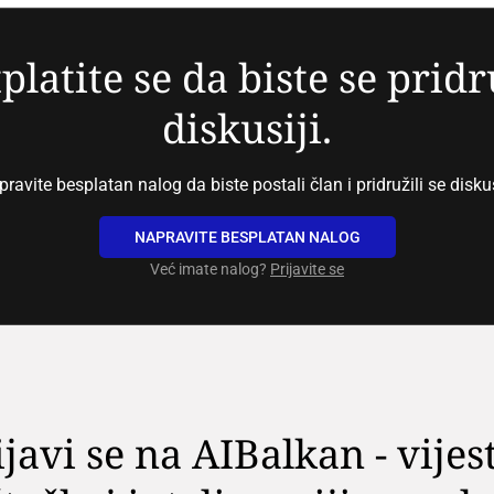
platite se da biste se pridr
diskusiji.
ravite besplatan nalog da biste postali član i pridružili se diskus
NAPRAVITE BESPLATAN NALOG
Već imate nalog?
Prijavite se
ijavi se na AIBalkan - vijest