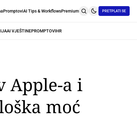
ma
Promptovi
AI Tips & Workflows
Premium
PRETPLATI SE
IJA
AI VJEŠTINE
PROMPTOVI
HR
 Apple-a i
ološka moć