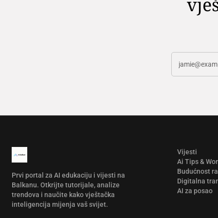
vješ
Vijesti
Ai Tips & Wo
Budućnost r
Prvi portal za AI edukaciju i vijesti na
Digitalna tra
Balkanu. Otkrijte tutorijale, analize
AI za posao
trendova i naučite kako vještačka
inteligencija mijenja vaš svijet.