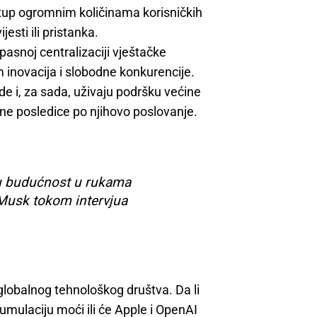
tup ogromnim količinama korisničkih
esti ili pristanka.
pasnoj centralizaciji vještačke
m inovacija i slobodne konkurencije.
e i, za sada, uživaju podršku većine
ljne posledice po njihovo poslovanje.
ku budućnost u rukama
e Musk tokom intervjua
 globalnog tehnološkog društva. Da li
umulaciju moći ili će Apple i OpenAI