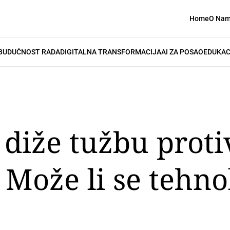
Home
O Na
BUDUĆNOST RADA
DIGITALNA TRANSFORMACIJA
AI ZA POSAO
EDUKAC
diže tužbu protiv
 Može li se tehn
?