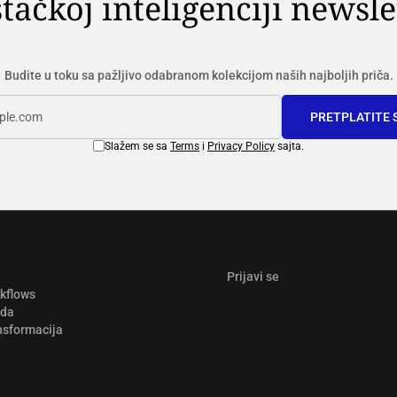
tačkoj inteligenciji newsle
Budite u toku sa pažljivo odabranom kolekcijom naših najboljih priča.
PRETPLATITE 
Slažem se sa
Terms
i
Privacy Policy
sajta.
Prijavi se
rkflows
ada
nsformacija