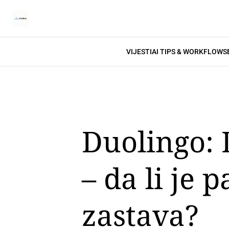
VIJESTI
AI TIPS & WORKFLOWS
Duolingo: 
– da li je 
zastava?