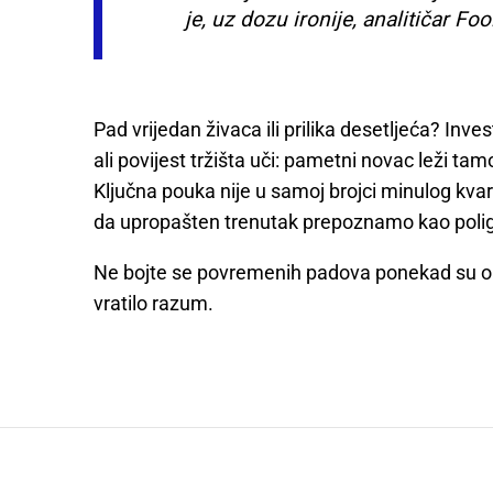
je, uz dozu ironije, analitičar Fo
Pad vrijedan živaca ili prilika desetljeća? Inves
ali povijest tržišta uči: pametni novac leži ta
Ključna pouka nije u samoj brojci minulog kvarta
da upropašten trenutak prepoznamo kao poligo
Ne bojte se povremenih padova ponekad su oni
vratilo razum.