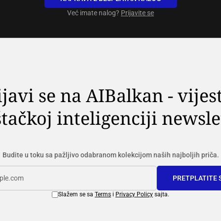
Već imate nalog?
Prijavite se
ijavi se na AIBalkan - vijest
tačkoj inteligenciji newsle
Budite u toku sa pažljivo odabranom kolekcijom naših najboljih priča.
PRETPLATITE 
Slažem se sa
Terms
i
Privacy Policy
sajta.