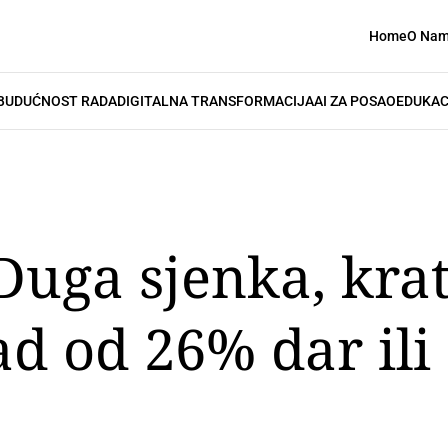
Home
O Na
BUDUĆNOST RADA
DIGITALNA TRANSFORMACIJA
AI ZA POSAO
EDUKAC
Duga sjenka, kra
pad od 26% dar il