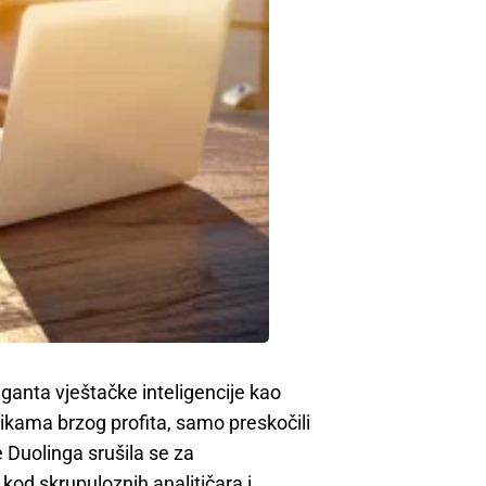
iganta vještačke inteligencije kao
navikama brzog profita, samo preskočili
ce Duolinga srušila se za
kod skrupuloznih analitičara i