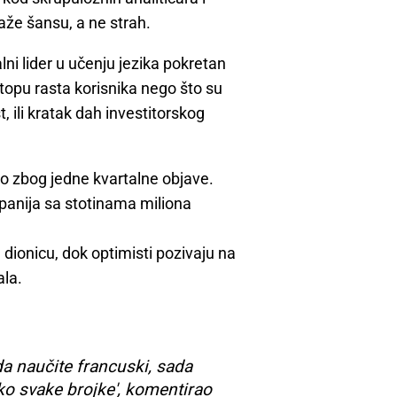
raže šansu, a ne strah.
ni lider u učenju jezika pokretan
topu rasta korisnika nego što su
t, ili kratak dah investitorskog
mo zbog jedne kvartalne objave.
ompanija sa stotinama miliona
vu dionicu, dok optimisti pozivaju na
ala.
da naučite francuski, sada
oko svake brojke', komentirao