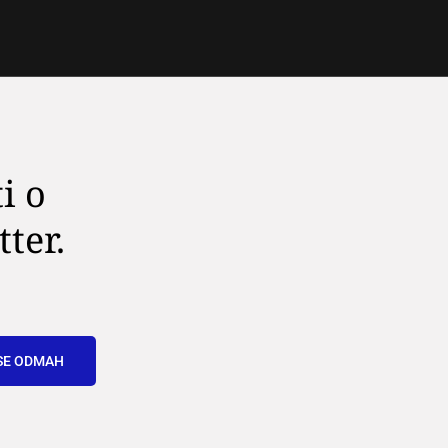
i o
tter.
SE ODMAH