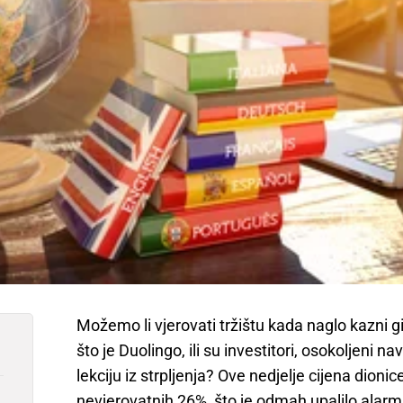
Možemo li vjerovati tržištu kada naglo kazni g
što je Duolingo, ili su investitori, osokoljeni 
lekciju iz strpljenja? Ove nedjelje cijena dioni
nevjerovatnih 26%, što je odmah upalilo alarm 