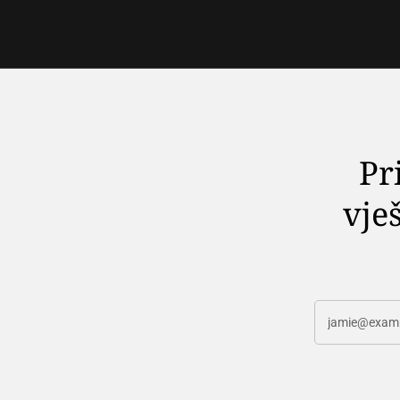
Pr
vješ