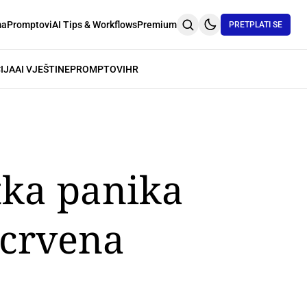
ma
Promptovi
AI Tips & Workflows
Premium
PRETPLATI SE
IJA
AI VJEŠTINE
PROMPTOVI
HR
tka panika
i crvena