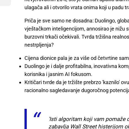
ulagača ali i otvorilo vrata onima koji u padu t
Priča je sve samo ne dosadna: Duolingo, global
vještačkom inteligencijom, annosirao je nižu s
burzovni trkači očekivali. Tvrda tržišna realnos
nestrpljenja?
Cijena dionice pala je za više od četvrtine sa
Duolingo je i dalje profitabilna, inovativna k
korisnika i jasnim AI fokusom.
Kritičari tvrde da je tržište prebrzo 'kaznilo' o
racionalno sagledavanje dugoročnog potencij
'Isti algoritam koji vam pomaže 
zabavlja Wall Street histerijom 