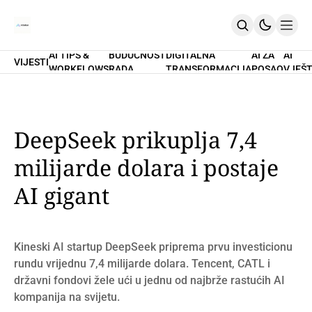
AI TIPS &
BUDUĆNOST
DIGITALNA
AI ZA
AI
VIJESTI
WORKFLOWS
RADA
TRANSFORMACIJA
POSAO
VJEŠT
Home
O Nama
Promptovi
AI Tips & Workflows
Premium
DeepSeek prikuplja 7,4
PRETPLATI SE
milijarde dolara i postaje
AI gigant
Kineski AI startup DeepSeek priprema prvu investicionu
rundu vrijednu 7,4 milijarde dolara. Tencent, CATL i
državni fondovi žele ući u jednu od najbrže rastućih AI
kompanija na svijetu.