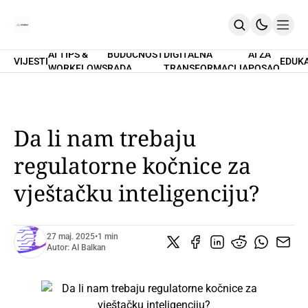
AI TIPS &
BUDUĆNOST
DIGITALNA
AI ZA
VIJESTI
EDUK
WORKFLOWS
RADA
TRANSFORMACIJA
POSAO
Home
O Nama
Promptovi
AI Tips & Workflows
Premium
Da li nam trebaju
PRETPLATI SE
regulatorne kočnice za
vještačku inteligenciju?
27 maj. 2025
•
1 min
Autor:
AI Balkan