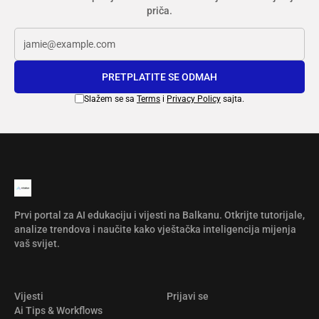
priča.
PRETPLATITE SE ODMAH
Slažem se sa
Terms
i
Privacy Policy
sajta.
Prvi portal za AI edukaciju i vijesti na Balkanu. Otkrijte tutorijale,
analize trendova i naučite kako vještačka inteligencija mijenja
vaš svijet.
Vijesti
Prijavi se
Ai Tips & Workflows