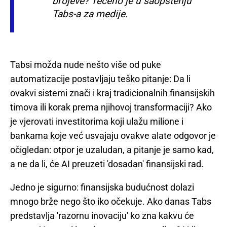
brojeve?' rečeno je u saopštenju
Tabs-a za medije.
Tabsi možda nude nešto više od puke
automatizacije postavljaju teško pitanje: Da li
ovakvi sistemi znači i kraj tradicionalnih finansijskih
timova ili korak prema njihovoj transformaciji? Ako
je vjerovati investitorima koji ulažu milione i
bankama koje već usvajaju ovakve alate odgovor je
očigledan: otpor je uzaludan, a pitanje je samo kad,
a ne da li, će AI preuzeti 'dosadan' finansijski rad.
Jedno je sigurno: finansijska budućnost dolazi
mnogo brže nego što iko očekuje. Ako danas Tabs
predstavlja 'razornu inovaciju' ko zna kakvu će