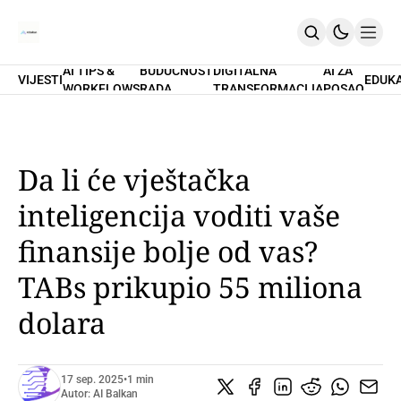
AI TIPS &
BUDUĆNOST
DIGITALNA
AI ZA
VIJESTI
EDUK
WORKFLOWS
RADA
TRANSFORMACIJA
POSAO
Home
O Nama
Promptovi
AI Tips & Workflows
Premium
Da li će vještačka
PRETPLATI SE
inteligencija voditi vaše
finansije bolje od vas?
TABs prikupio 55 miliona
dolara
17 sep. 2025
•
1 min
Autor:
AI Balkan