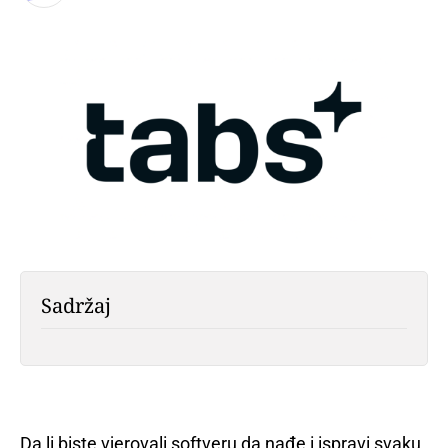
Sadržaj
Da li biste vjerovali softveru da nađe i ispravi svaku