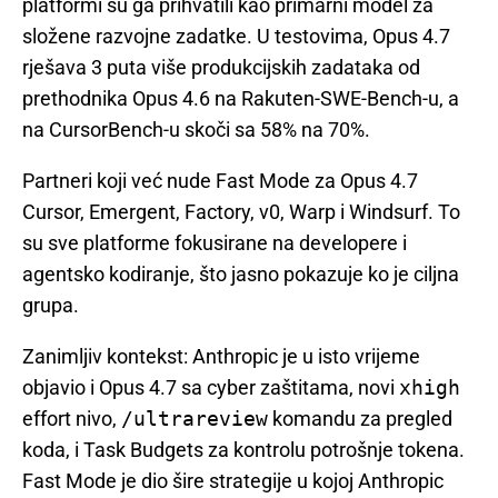
platformi su ga prihvatili kao primarni model za
složene razvojne zadatke. U testovima, Opus 4.7
rješava 3 puta više produkcijskih zadataka od
prethodnika Opus 4.6 na Rakuten-SWE-Bench-u, a
na CursorBench-u skoči sa 58% na 70%.
Partneri koji već nude Fast Mode za Opus 4.7
Cursor, Emergent, Factory, v0, Warp i Windsurf. To
su sve platforme fokusirane na developere i
agentsko kodiranje, što jasno pokazuje ko je ciljna
grupa.
Zanimljiv kontekst: Anthropic je u isto vrijeme
objavio i Opus 4.7 sa cyber zaštitama, novi
xhigh
effort nivo,
/ultrareview
komandu za pregled
koda, i Task Budgets za kontrolu potrošnje tokena.
Fast Mode je dio šire strategije u kojoj Anthropic