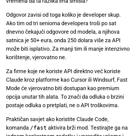
vremena da ta razlika ima smisla?
Odgovor zavisi od toga koliko je developer skup.
Ako tim od tri seniorna developera troši po sat
dnevno čekajući odgovore od modela, a njihova
satnica je 50+ eura, onda 250 dolara više za API
može biti isplativo. Za manji tim ili manje intenzivno
korištenje, vjerovatno ne.
Za firme koje ne koriste API direktno već koriste
Claude kroz platforme kao Cursor ili Windsurf, Fast
Mode će vjerovatno biti dostupan kao premium
opcija unutar tih alata. To znači da odluka o brzini
postaje odluka o pretplati, ne o API troškovima.
Praktičan savjet ako koristite Claude Code,
komanda
/fast
aktivira brži mod. Testirajte ga na