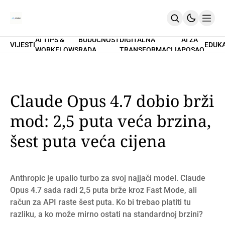
AI TIPS &
BUDUĆNOST
DIGITALNA
AI ZA
VIJESTI
EDUK
WORKFLOWS
RADA
TRANSFORMACIJA
POSAO
Home
O Nama
Promptovi
AI Tips & Workflows
Premium
Claude Opus 4.7 dobio brži
PRETPLATI SE
mod: 2,5 puta veća brzina,
šest puta veća cijena
Anthropic je upalio turbo za svoj najjači model. Claude
Opus 4.7 sada radi 2,5 puta brže kroz Fast Mode, ali
račun za API raste šest puta. Ko bi trebao platiti tu
razliku, a ko može mirno ostati na standardnoj brzini?