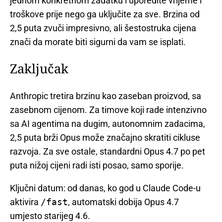
jednom konkretnom zadatku i uporedite vrijeme i
troškove prije nego ga uključite za sve. Brzina od
2,5 puta zvuči impresivno, ali šestostruka cijena
znači da morate biti sigurni da vam se isplati.
Zaključak
Anthropic tretira brzinu kao zaseban proizvod, sa
zasebnom cijenom. Za timove koji rade intenzivno
sa AI agentima na dugim, autonomnim zadacima,
2,5 puta brži Opus može značajno skratiti cikluse
razvoja. Za sve ostale, standardni Opus 4.7 po pet
puta nižoj cijeni radi isti posao, samo sporije.
Ključni datum: od danas, ko god u Claude Code-u
aktivira
/fast
, automatski dobija Opus 4.7
umjesto starijeg 4.6.