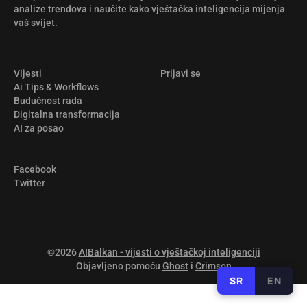
analize trendova i naučite kako vještačka inteligencija mijenja
vaš svijet.
Vijesti
Prijavi se
Ai Tips & Workflows
Budućnost rada
Digitalna transformacija
AI za posao
Facebook
Twitter
©2026
AIBalkan - vijesti o vještačkoj inteligenciji
Objavljeno pomoću
Ghost
i
Crimson
SR
EN