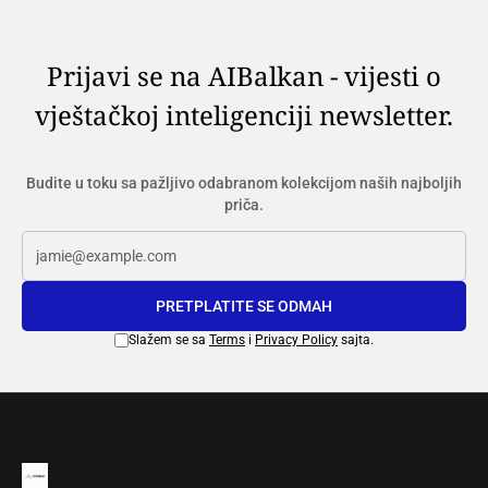
Prijavi se na AIBalkan - vijesti o
vještačkoj inteligenciji newsletter.
Budite u toku sa pažljivo odabranom kolekcijom naših najboljih
priča.
PRETPLATITE SE ODMAH
Slažem se sa
Terms
i
Privacy Policy
sajta.