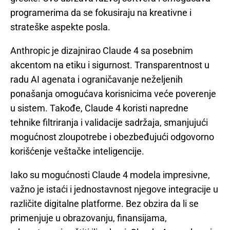
programerima da se fokusiraju na kreativne i
strateške aspekte posla.
Anthropic je dizajnirao Claude 4 sa posebnim
akcentom na etiku i sigurnost. Transparentnost u
radu AI agenata i ograničavanje neželjenih
ponašanja omogućava korisnicima veće poverenje
u sistem. Takođe, Claude 4 koristi napredne
tehnike filtriranja i validacije sadržaja, smanjujući
mogućnost zloupotrebe i obezbeđujući odgovorno
korišćenje veštačke inteligencije.
Iako su mogućnosti Claude 4 modela impresivne,
važno je istaći i jednostavnost njegove integracije u
različite digitalne platforme. Bez obzira da li se
primenjuje u obrazovanju, finansijama,