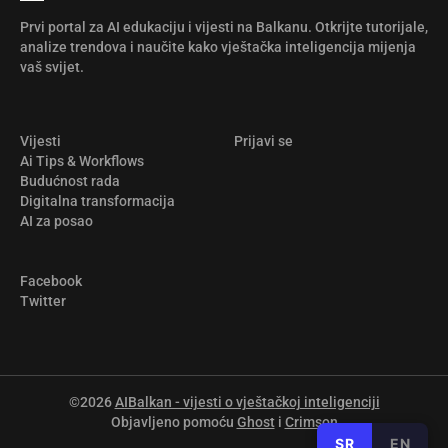
Prvi portal za AI edukaciju i vijesti na Balkanu. Otkrijte tutorijale,
analize trendova i naučite kako vještačka inteligencija mijenja
vaš svijet.
Vijesti
Prijavi se
Ai Tips & Workflows
Budućnost rada
Digitalna transformacija
AI za posao
Facebook
Twitter
©2026
AIBalkan - vijesti o vještačkoj inteligenciji
Objavljeno pomoću
Ghost
i
Crimson
SR
EN