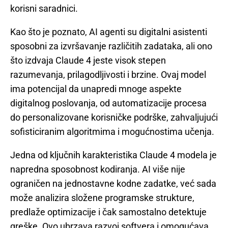
korisni saradnici.
Kao što je poznato, AI agenti su digitalni asistenti
sposobni za izvršavanje različitih zadataka, ali ono
što izdvaja Claude 4 jeste visok stepen
razumevanja, prilagodljivosti i brzine. Ovaj model
ima potencijal da unapredi mnoge aspekte
digitalnog poslovanja, od automatizacije procesa
do personalizovane korisničke podrške, zahvaljujući
sofisticiranim algoritmima i mogućnostima učenja.
Jedna od ključnih karakteristika Claude 4 modela je
napredna sposobnost kodiranja. AI više nije
ograničen na jednostavne kodne zadatke, već sada
može analizira složene programske strukture,
predlaže optimizacije i čak samostalno detektuje
greške. Ovo ubrzava razvoj softvera i omogućava