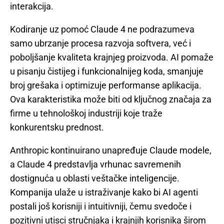
interakcija.
Kodiranje uz pomoć Claude 4 ne podrazumeva
samo ubrzanje procesa razvoja softvera, već i
poboljšanje kvaliteta krajnjeg proizvoda. AI pomaže
u pisanju čistijeg i funkcionalnijeg koda, smanjuje
broj grešaka i optimizuje performanse aplikacija.
Ova karakteristika može biti od ključnog značaja za
firme u tehnološkoj industriji koje traže
konkurentsku prednost.
Anthropic kontinuirano unapređuje Claude modele,
a Claude 4 predstavlja vrhunac savremenih
dostignuća u oblasti veštačke inteligencije.
Kompanija ulaže u istraživanje kako bi AI agenti
postali još korisniji i intuitivniji, čemu svedoče i
pozitivni utisci stručnjaka i krajnjih korisnika širom