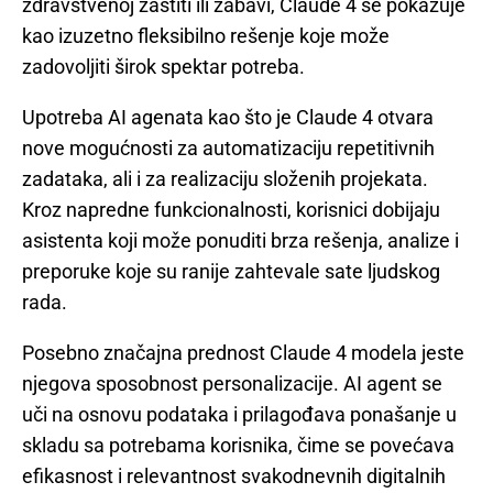
zdravstvenoj zaštiti ili zabavi, Claude 4 se pokazuje
kao izuzetno fleksibilno rešenje koje može
zadovoljiti širok spektar potreba.
Upotreba AI agenata kao što je Claude 4 otvara
nove mogućnosti za automatizaciju repetitivnih
zadataka, ali i za realizaciju složenih projekata.
Kroz napredne funkcionalnosti, korisnici dobijaju
asistenta koji može ponuditi brza rešenja, analize i
preporuke koje su ranije zahtevale sate ljudskog
rada.
Posebno značajna prednost Claude 4 modela jeste
njegova sposobnost personalizacije. AI agent se
uči na osnovu podataka i prilagođava ponašanje u
skladu sa potrebama korisnika, čime se povećava
efikasnost i relevantnost svakodnevnih digitalnih