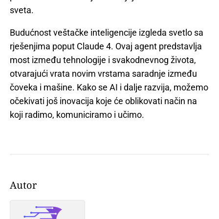
sveta.
Budućnost veštačke inteligencije izgleda svetlo sa
rješenjima poput Claude 4. Ovaj agent predstavlja
most između tehnologije i svakodnevnog života,
otvarajući vrata novim vrstama saradnje između
čoveka i mašine. Kako se AI i dalje razvija, možemo
očekivati još inovacija koje će oblikovati način na
koji radimo, komuniciramo i učimo.
Autor