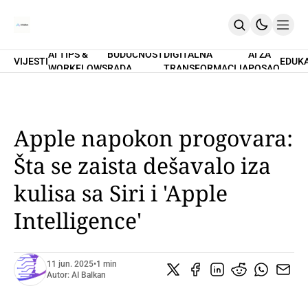
AI TIPS &
BUDUĆNOST
DIGITALNA
AI ZA
VIJESTI
EDUK
WORKFLOWS
RADA
TRANSFORMACIJA
POSAO
Home
O Nama
Promptovi
AI Tips & Workflows
Premium
Apple napokon progovara:
PRETPLATI SE
Šta se zaista dešavalo iza
kulisa sa Siri i 'Apple
Intelligence'
11 jun. 2025
•
1 min
Autor:
AI Balkan