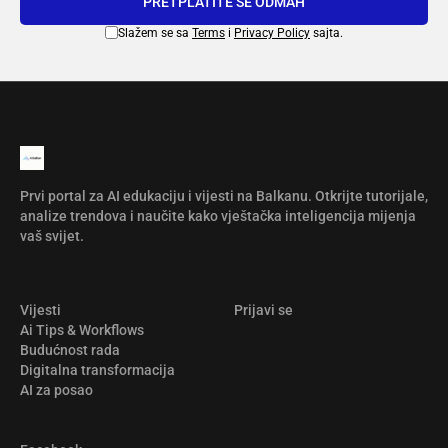
PRETPLATITE SE ODMAH
Slažem se sa
Terms
i
Privacy Policy
sajta.
Prvi portal za AI edukaciju i vijesti na Balkanu. Otkrijte tutorijale,
analize trendova i naučite kako vještačka inteligencija mijenja
vaš svijet.
Vijesti
Prijavi se
Ai Tips & Workflows
Budućnost rada
Digitalna transformacija
AI za posao