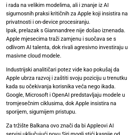
i rada na velikim modelima, ali i znanje iz AI
sigurnosnih praksi kritičnih za Apple koji insistira na
privatnosti i on-device procesiranju.
Ipak, prelazak s Giannandree nije došao iznenada.
Apple mjesecima traži zamjenu i suočava se s
odlivom AI talenta, dok rivali agresivno investiraju u
masivne cloud modele.
Industrijski analitičari potez vide kao pokušaj da
Apple ubrza razvoj i zaštiti svoju poziciju u trenutku
kada su očekivanja korisnika veća nego ikada.
Google, Microsoft i OpenAI predstavljaju modele u
tromjesečnim ciklusima, dok Apple insistira na
sporijem, sigurnijem pristupu.
Za tržište Balkana ovo znači da bi Appleovi AI
servisi uključujući novu Siri mogli stići kasnije od