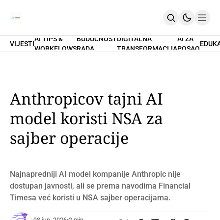
AI TIPS &
BUDUĆNOST
DIGITALNA
AI ZA
VIJESTI
EDUK
WORKFLOWS
RADA
TRANSFORMACIJA
POSAO
Home
O Nama
Promptovi
AI Tips & Workflows
Premium
Anthropicov tajni AI
PRETPLATI SE
model koristi NSA za
sajber operacije
Najnapredniji AI model kompanije Anthropic nije
dostupan javnosti, ali se prema navodima Financial
Timesa već koristi u NSA sajber operacijama.