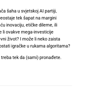
a šaha u svjetskoj AI partiji,
eostaje tek šapat na margini
u inovaciju, etičke dileme, ili
 li ovakve mega-investicije
vni život? I može li neko zaista
 postati igračke u rukama algoritama?
ga treba tek da (sami) pronađete.