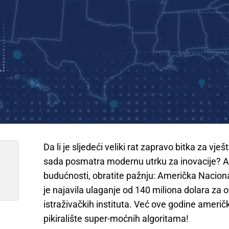
Da li je sljedeći veliki rat zapravo bitka za vje
sada posmatra modernu utrku za inovacije? Ako
budućnosti, obratite pažnju: Američka Nacion
je najavila ulaganje od 140 miliona dolara za o
istraživačkih instituta. Već ove godine ameri
pikiralište super-moćnih algoritama!