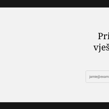
Pr
vješ