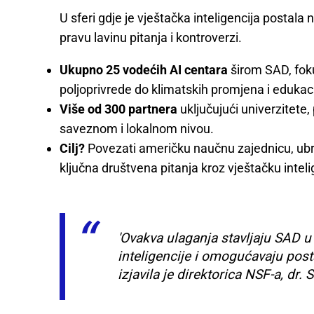
U sferi gdje je vještačka inteligencija postal
pravu lavinu pitanja i kontroverzi.
Ukupno 25 vodećih AI centara
širom SAD, foku
poljoprivrede do klimatskih promjena i edukaci
Više od 300 partnera
uključujući univerzitete, 
saveznom i lokalnom nivou.
Cilj?
Povezati američku naučnu zajednicu, ubrz
ključna društvena pitanja kroz vještačku inteli
'Ovakva ulaganja stavljaju SAD u
inteligencije i omogućavaju posta
izjavila je direktorica NSF-a, d