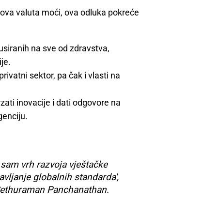
a nova valuta moći, ova odluka pokreće
siranih na sve od zdravstva,
je.
privatni sektor, pa čak i vlasti na
ati inovacije i dati odgovore na
genciju.
 sam vrh razvoja vještačke
vljanje globalnih standarda',
r. Sethuraman Panchanathan.