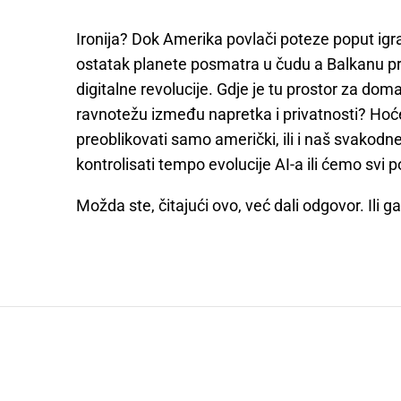
Ironija? Dok Amerika povlači poteze poput igrač
ostatak planete posmatra u čudu a Balkanu pr
digitalne revolucije. Gdje je tu prostor za domać
ravnotežu između napretka i privatnosti? Hoće
preoblikovati samo američki, ili i naš svakodne
kontrolisati tempo evolucije AI-a ili ćemo svi
Možda ste, čitajući ovo, već dali odgovor. Ili 