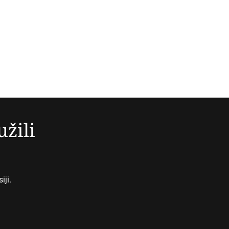
užili
iji.