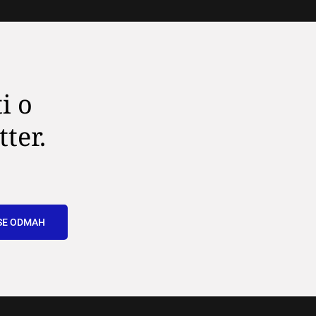
i o
tter.
SE ODMAH