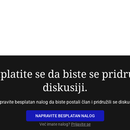
platite se da biste se pridr
diskusiji.
ravite besplatan nalog da biste postali član i pridružili se diskus
NAPRAVITE BESPLATAN NALOG
Već imate nalog?
Prijavite se