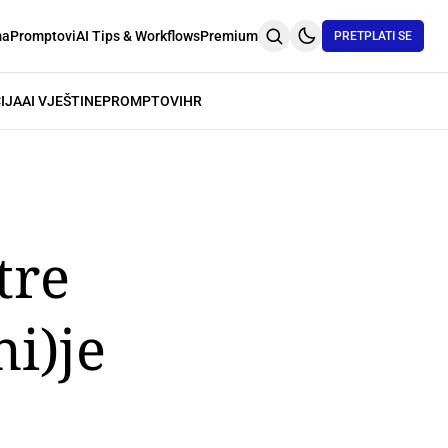
ma
Promptovi
AI Tips & Workflows
Premium
PRETPLATI SE
IJA
AI VJEŠTINE
PROMPTOVI
HR
tre
ni)je