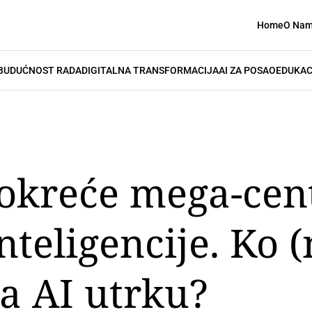
Home
O Na
BUDUĆNOST RADA
DIGITALNA TRANSFORMACIJA
AI ZA POSAO
EDUKAC
okreće mega-cen
nteligencije. Ko (
a AI utrku?