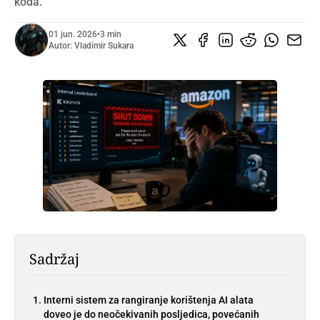
koda.
01 jun. 2026
•
3 min
Autor:
Vladimir Sukara
Sadržaj
Interni sistem za rangiranje korištenja AI alata
doveo je do neočekivanih posljedica, povećanih