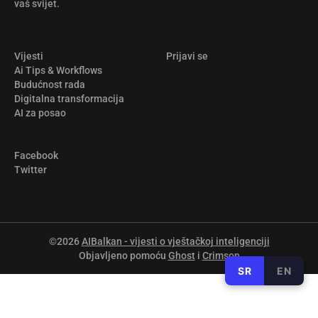
vaš svijet.
Vijesti
Prijavi se
Ai Tips & Workflows
Budućnost rada
Digitalna transformacija
AI za posao
Facebook
Twitter
©2026
AIBalkan - vijesti o vještačkoj inteligenciji
Objavljeno pomoću
Ghost
i
Crimson
SR
EN