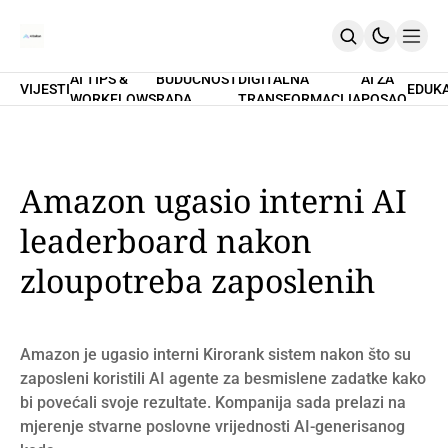
AI TIPS &
BUDUĆNOST
DIGITALNA
AI ZA
VIJESTI
EDUK
WORKFLOWS
RADA
TRANSFORMACIJA
POSAO
Home
O Nama
Promptovi
AI Tips & Workflows
Premium
Amazon ugasio interni AI
PRETPLATI SE
leaderboard nakon
zloupotreba zaposlenih
Amazon je ugasio interni Kirorank sistem nakon što su
zaposleni koristili AI agente za besmislene zadatke kako
bi povećali svoje rezultate. Kompanija sada prelazi na
mjerenje stvarne poslovne vrijednosti AI-generisanog