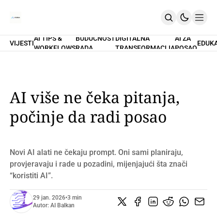
AI TIPS &
BUDUĆNOST
DIGITALNA
AI ZA
VIJESTI
EDUK
WORKFLOWS
RADA
TRANSFORMACIJA
POSAO
Home
O Nama
Promptovi
AI Tips & Workflows
Premium
AI više ne čeka pitanja,
PRETPLATI SE
počinje da radi posao
Novi AI alati ne čekaju prompt. Oni sami planiraju,
provjeravaju i rade u pozadini, mijenjajući šta znači
“koristiti AI”.
29 jan. 2026
•
3 min
Autor:
AI Balkan