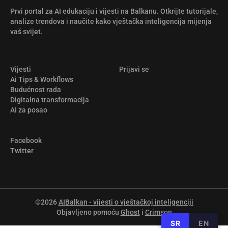
Prvi portal za AI edukaciju i vijesti na Balkanu. Otkrijte tutorijale,
analize trendova i naučite kako vještačka inteligencija mijenja
vaš svijet.
Vijesti
Prijavi se
Ai Tips & Workflows
Budućnost rada
Digitalna transformacija
AI za posao
Facebook
Twitter
©2026
AIBalkan - vijesti o vještačkoj inteligenciji
Objavljeno pomoću
Ghost
i
Crimson
SR
EN