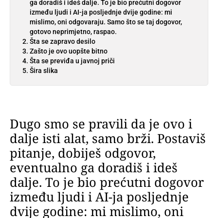
ga doradiš i ideš dalje. To je bio prećutni dogovor
između ljudi i AI-ja posljednje dvije godine: mi
mislimo, oni odgovaraju. Samo što se taj dogovor,
gotovo neprimjetno, raspao.
Šta se zapravo desilo
Zašto je ovo uopšte bitno
Šta se previđa u javnoj priči
Šira slika
Dugo smo se pravili da je ovo i
dalje isti alat, samo brži. Postaviš
pitanje, dobiješ odgovor,
eventualno ga doradiš i ideš
dalje. To je bio prećutni dogovor
između ljudi i AI-ja posljednje
dvije godine: mi mislimo, oni