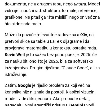
dokumenta, ne u drugom tabu, nego
unutra
. Model
vidi cijeli naučni rad: strukturu, formule, reference,
grafikone. Ne pitaš ga “šta misliš”, nego on već zna
šta si do sada radio.
Može da povuče relevantne radove sa
arXiv
, da
pretvori skice sa table u LaTeX dijagrame i da
provjerava matematiku u kontekstu ostatka rada.
Kevin Weil
je to sažeo bez puno poezije: 2026. će
za nauku biti ono što je 2025. bila za softversko
inženjerstvo. Drugim riječima: “Claude Code”, ali za
istraživanje.
Zatim,
Google
je riješio problem za koji većina
korisnika nije ni znala da postoji. Klasični vizuelni
modeli vide sliku jednom. Ako propuste detalj,
nagađaju. Novi agentički pristup u
Gemini
uvodi