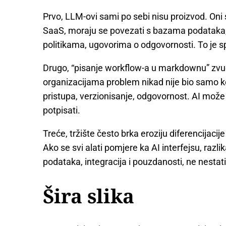
Prvo, LLM-ovi sami po sebi nisu proizvod. Oni su
SaaS, moraju se povezati s bazama podataka,
politikama, ugovorima o odgovornosti. To je s
Drugo, “pisanje workflow-a u markdownu” zvuči 
organizacijama problem nikad nije bio samo k
pristupa, verzionisanje, odgovornost. AI može
potpisati.
Treće, tržište često brka eroziju diferencijac
Ako se svi alati pomjere ka AI interfejsu, razli
podataka, integracija i pouzdanosti, ne nestati
Šira slika