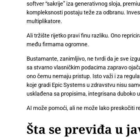
softver “sakrije” iza generativnog sloja, pre
kompleksnosti postaju teže za odbranu. Invest
multiplikatore.
Ali tržište rijetko pravi finu razliku. Ono repricir
među firmama ogromne.
Bustamante, zanimljivo, ne tvrdi da je sve iz
sa stvarno vlasničkim podacima zapravo ojačat
ono čemu nemaju pristup. Isto važi i za regula
koje gradi Epic Systems u zdravstvu nisu samo
usklađena sa propisima, integrisana duboko u
AI može pomoći, ali ne može lako preskočiti re
Šta se previđa u ja