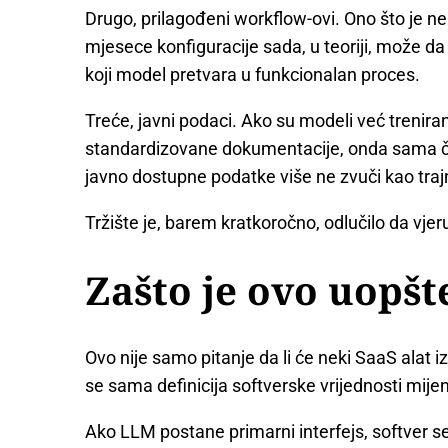
Drugo, prilagođeni workflow-ovi. Ono što je ne
mjesece konfiguracije sada, u teoriji, može
koji model pretvara u funkcionalan proces.
Treće, javni podaci. Ako su modeli već trenir
standardizovane dokumentacije, onda sama činj
javno dostupne podatke više ne zvuči kao tra
Tržište je, barem kratkoročno, odlučilo da vjeruj
Zašto je ovo uopšt
Ovo nije samo pitanje da li će neki SaaS alat izg
se sama definicija softverske vrijednosti mijen
Ako LLM postane primarni interfejs, softver s