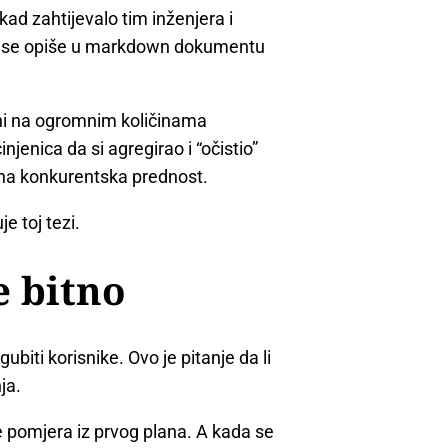
kad zahtijevalo tim inženjera i
 da se opiše u markdown dokumentu
ani na ogromnim količinama
enica da si agregirao i “očistio”
jna konkurentska prednost.
e toj tezi.
e bitno
ubiti korisnike. Ovo je pitanje da li
ja.
e pomjera iz prvog plana. A kada se