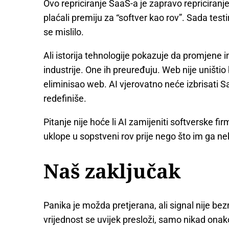
Ovo repriciranje SaaS-a je zapravo repriciranj
plaćali premiju za “softver kao rov”. Sada testi
se mislilo.
Ali istorija tehnologije pokazuje da promjene int
industrije. One ih preuređuju. Web nije uništio
eliminisao web. AI vjerovatno neće izbrisati Sa
redefiniše.
Pitanje nije hoće li AI zamijeniti softverske fi
uklope u sopstveni rov prije nego što im ga n
Naš zaključak
Panika je možda pretjerana, ali signal nije bez
vrijednost se uvijek presloži, samo nikad on