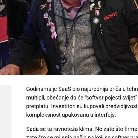
Godinama je SaaS bio najurednija priča u tehnolo
multipli, obećanje da će “softver pojesti svije
pretplatu. Investitori su kupovali predvidljivo
kompleksnost upakovanu u interfejs.
Sada se ta ravnoteža klima. Ne zato što firme 
zato što se mijenja način na koji se softver pravi