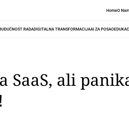
Home
O Na
BUDUĆNOST RADA
DIGITALNA TRANSFORMACIJA
AI ZA POSAO
EDUKAC
a SaaS, ali pani
!