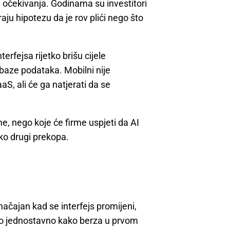
e očekivanja. Godinama su investitori
raju hipotezu da je rov plići nego što
erfejsa rijetko brišu cijele
 baze podataka. Mobilni nije
aS, ali će ga natjerati da se
rme, nego koje će firme uspjeti da AI
eko drugi prekopа.
načajan kad se interfejs promijeni,
ako jednostavno kako berza u prvom