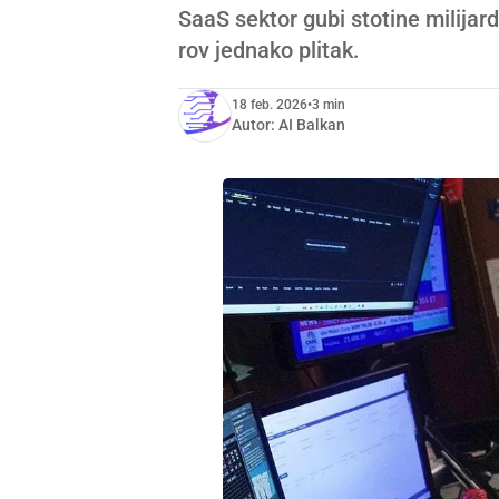
SaaS sektor gubi stotine milijardi
rov jednako plitak.
18 feb. 2026
•
3 min
Autor:
AI Balkan