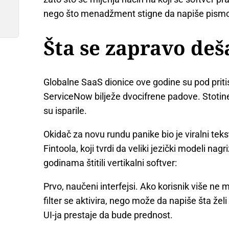
nego što menadžment stigne da napiše pismo
Šta se zapravo deš
Globalne SaaS dionice ove godine su pod prit
ServiceNow bilježe dvocifrene padove. Stotine m
su isparile.
Okidač za novu rundu panike bio je viralni te
Fintoola, koji tvrdi da veliki jezički modeli nagri
godinama štitili vertikalni softver:
Prvo, naučeni interfejsi. Ako korisnik više ne m
filter se aktivira, nego može da napiše šta že
UI-ja prestaje da bude prednost.