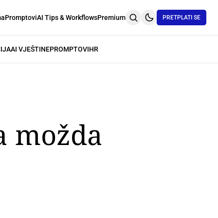
ma
Promptovi
AI Tips & Workflows
Premium
PRETPLATI SE
IJA
AI VJEŠTINE
PROMPTOVI
HR
ka možda