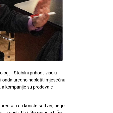
giji. Stabilni prihodi, visoki
t” i onda uredno naplatiti mjesečnu
st, a kompanije su prodavale
prestaju da koriste softver, nego
 i koristi. I tržište reaguje brže