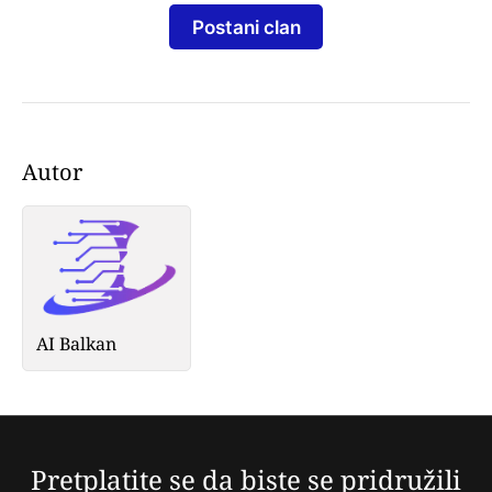
Postani clan
Autor
AI Balkan
Pretplatite se da biste se pridružili