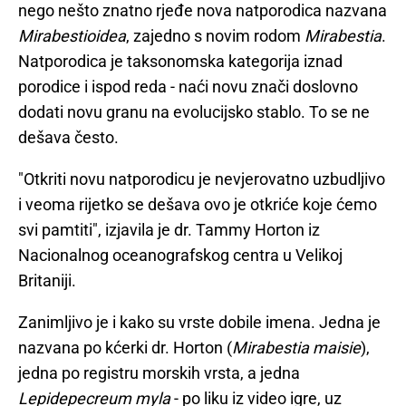
nego nešto znatno rjeđe nova natporodica nazvana
Mirabestioidea
, zajedno s novim rodom
Mirabestia
.
Natporodica je taksonomska kategorija iznad
porodice i ispod reda - naći novu znači doslovno
dodati novu granu na evolucijsko stablo. To se ne
dešava često.
"Otkriti novu natporodicu je nevjerovatno uzbudljivo
i veoma rijetko se dešava ovo je otkriće koje ćemo
svi pamtiti", izjavila je dr. Tammy Horton iz
Nacionalnog oceanografskog centra u Velikoj
Britaniji.
Zanimljivo je i kako su vrste dobile imena. Jedna je
nazvana po kćerki dr. Horton (
Mirabestia maisie
),
jedna po registru morskih vrsta, a jedna
Lepidepecreum myla
- po liku iz video igre, uz