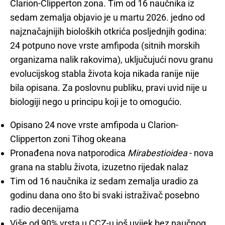
Clarion-Clipperton zona. Tim od 16 naučnika iz
sedam zemalja objavio je u martu 2026. jedno od
najznačajnijih bioloških otkrića posljednjih godina:
24 potpuno nove vrste amfipoda (sitnih morskih
organizama nalik rakovima), uključujući novu granu
evolucijskog stabla života koja nikada ranije nije
bila opisana. Za poslovnu publiku, pravi uvid nije u
biologiji nego u principu koji je to omogućio.
Opisano 24 nove vrste amfipoda u Clarion-
Clipperton zoni Tihog okeana
Pronađena nova natporodica
Mirabestioidea
- nova
grana na stablu života, izuzetno rijedak nalaz
Tim od 16 naučnika iz sedam zemalja uradio za
godinu dana ono što bi svaki istraživač posebno
radio decenijama
Više od 90% vrsta u CCZ-u još uvijek bez naučnog