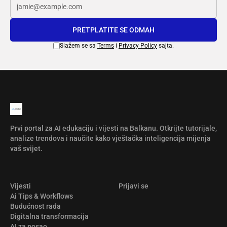
PRETPLATITE SE ODMAH
Slažem se sa
Terms
i
Privacy Policy
sajta.
Prvi portal za AI edukaciju i vijesti na Balkanu. Otkrijte tutorijale,
analize trendova i naučite kako vještačka inteligencija mijenja
vaš svijet.
Vijesti
Prijavi se
Ai Tips & Workflows
Budućnost rada
Digitalna transformacija
AI za posao