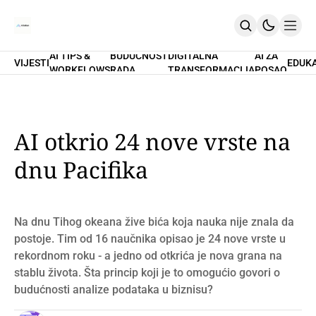
AI TIPS &
BUDUĆNOST
DIGITALNA
AI ZA
VIJESTI
EDUK
WORKFLOWS
RADA
TRANSFORMACIJA
POSAO
Home
O Nama
Promptovi
AI Tips & Workflows
Premium
AI otkrio 24 nove vrste na
PRETPLATI SE
dnu Pacifika
Na dnu Tihog okeana žive bića koja nauka nije znala da
postoje. Tim od 16 naučnika opisao je 24 nove vrste u
rekordnom roku - a jedno od otkrića je nova grana na
stablu života. Šta princip koji je to omogućio govori o
budućnosti analize podataka u biznisu?