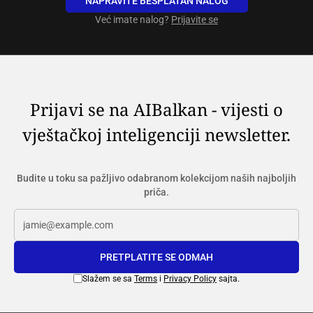
NAPRAVITE BESPLATAN NALOG
Već imate nalog?
Prijavite se
Prijavi se na AIBalkan - vijesti o
vještačkoj inteligenciji newsletter.
Budite u toku sa pažljivo odabranom kolekcijom naših najboljih
priča.
PRETPLATITE SE ODMAH
Slažem se sa
Terms
i
Privacy Policy
sajta.