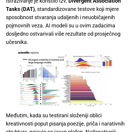
Istraživanje je koristilo tzv.
Divergent Association
Tasks (DAT)
, standardizovane testove koji mjere
sposobnost stvaranja udaljenih i neuobičajenih
pojmovnih veza. AI modeli su u ovim zadacima
dosljedno ostvarivali više rezultate od prosječnog
učesnika.
Međutim, kada su testirani složeniji oblici
kreativnosti poput pisanja poezije, priča i narativnih
struktura, pojavio se jasan plafon. Najkreativniji