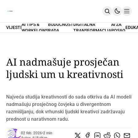
AI TIPS &
BUDUĆNOST
DIGITALNA
AI ZA
VIJESTI
EDUK
WORKFLOWS
RADA
TRANSFORMACIJA
POSAO
Home
O Nama
Promptovi
AI Tips & Workflows
Premium
AI nadmašuje prosječan
PRETPLATI SE
ljudski um u kreativnosti
Najveća studija kreativnosti do sada otkriva da AI modeli
nadmašuju prosječnog čovjeka u divergentnom
razmišljanju, dok vrhunski ljudski kreativci zadržavaju
prednost u narativnom radu.
02 feb. 2026
•
2 min