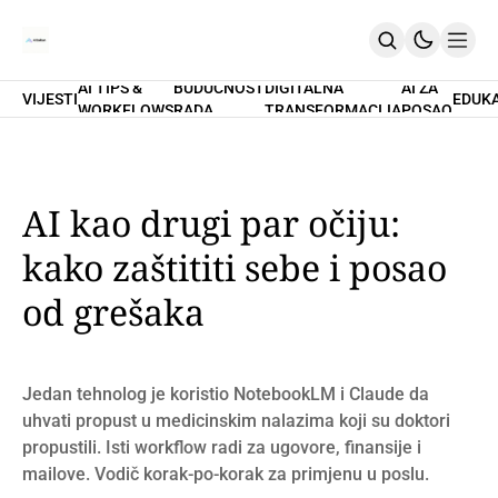
AI TIPS &
BUDUĆNOST
DIGITALNA
AI ZA
VIJESTI
EDUK
WORKFLOWS
RADA
TRANSFORMACIJA
POSAO
Home
O Nama
Promptovi
AI Tips & Workflows
Premium
AI kao drugi par očiju:
PRETPLATI SE
kako zaštititi sebe i posao
od grešaka
Jedan tehnolog je koristio NotebookLM i Claude da
uhvati propust u medicinskim nalazima koji su doktori
propustili. Isti workflow radi za ugovore, finansije i
mailove. Vodič korak-po-korak za primjenu u poslu.