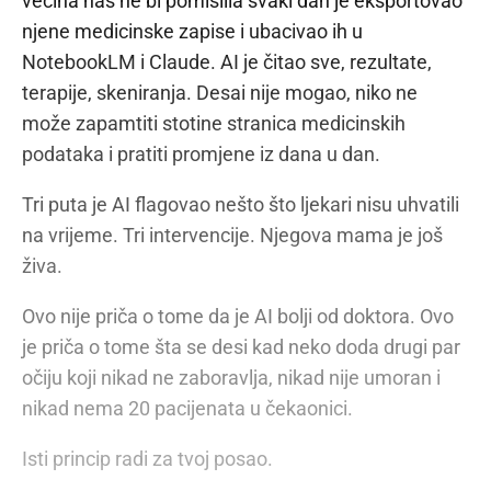
većina nas ne bi pomislila svaki dan je eksportovao
njene medicinske zapise i ubacivao ih u
NotebookLM i Claude. AI je čitao sve, rezultate,
terapije, skeniranja. Desai nije mogao, niko ne
može zapamtiti stotine stranica medicinskih
podataka i pratiti promjene iz dana u dan.
Tri puta je AI flagovao nešto što ljekari nisu uhvatili
na vrijeme. Tri intervencije. Njegova mama je još
živa.
Ovo nije priča o tome da je AI bolji od doktora. Ovo
je priča o tome šta se desi kad neko doda drugi par
očiju koji nikad ne zaboravlja, nikad nije umoran i
nikad nema 20 pacijenata u čekaonici.
Isti princip radi za tvoj posao.