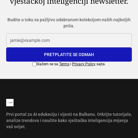
vještačkoj inteligenciji newsletter.
Budite u toku sa pažljivo odabranom kolekcijom naših najboljih
priča.
PRETPLATITE SE ODMAH
Slažem se sa
Terms
i
Privacy Policy
sajta.
Prvi portal za AI edukaciju i vijesti na Balkanu. Otkrijte tutorijale,
analize trendova i naučite kako vještačka inteligencija mijenja
vaš svijet.