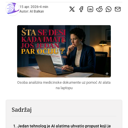
15 apr. 2026
•
4 min
Autor:
AI Balkan
Osoba analizira medicinske dokumente uz pomoć AI alata 
na laptopu
Sadržaj
Jedan tehnolog je AI alatima uhvatio propust koji je