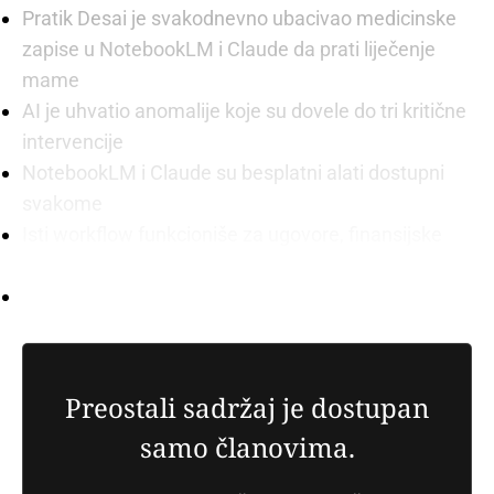
Pratik Desai je svakodnevno ubacivao medicinske
zapise u NotebookLM i Claude da prati liječenje
mame
AI je uhvatio anomalije koje su dovele do tri kritične
intervencije
NotebookLM i Claude su besplatni alati dostupni
svakome
Isti workflow funkcioniše za ugovore, finansijske
izvještaje, mailove od klijenata i ponude
Nije potrebno tehničko znanje, samo dokument i
dobro formulisano pitanje
Preostali sadržaj je dostupan
samo članovima.