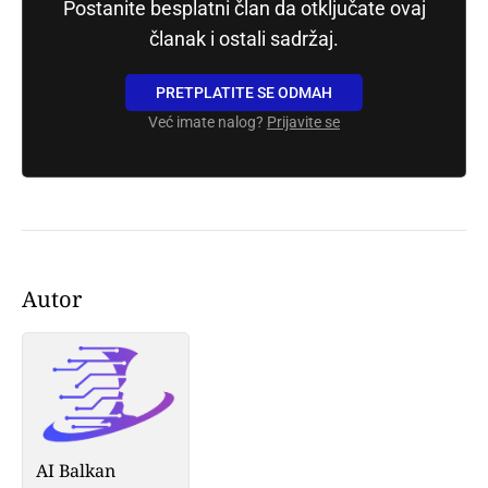
Postanite besplatni član da otključate ovaj
članak i ostali sadržaj.
PRETPLATITE SE ODMAH
Već imate nalog?
Prijavite se
Autor
AI Balkan