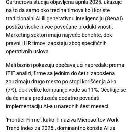
Gartnerova studija objavljena aprila 2025. ukazuje
na to da samo oko trećina timova koji koriste
tradicionalni AI ili generativnu inteligenciju (GenAI)
postižu visoke nivoe povećane produktivnosti.
Marketing sektori imaju najveće benefite, dok
pravni i HR timovi zaostaju zbog specifičnih
operativnih uslova.
Mali biznisi pokazuju obećavajući napredak: prema
ITIF analizi, firme sa jednim do četiri zaposlena
zauzimaju drugo mesto po stopi korišćenja AI-a
(7%), dok velike kompanije vode sa 11%. Očekuje se
da će mala preduzeća dodatno povećati
implementaciju AI-a u narednih šest meseci.
'Frontier Firme', kako ih naziva Microsoftov Work
Trend Index za 2025., dominantno koriste AI za