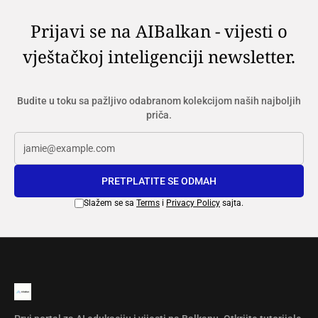
Prijavi se na AIBalkan - vijesti o
vještačkoj inteligenciji newsletter.
Budite u toku sa pažljivo odabranom kolekcijom naših najboljih
priča.
PRETPLATITE SE ODMAH
Slažem se sa
Terms
i
Privacy Policy
sajta.