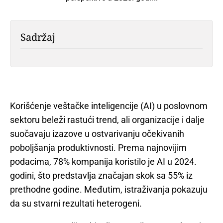
Sadržaj
Korišćenje veštačke inteligencije (AI) u poslovnom
sektoru beleži rastući trend, ali organizacije i dalje
suočavaju izazove u ostvarivanju očekivanih
poboljšanja produktivnosti. Prema najnovijim
podacima, 78% kompanija koristilo je AI u 2024.
godini, što predstavlja značajan skok sa 55% iz
prethodne godine. Međutim, istraživanja pokazuju
da su stvarni rezultati heterogeni.