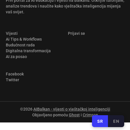
Prvi portal za AI edukaciju i vijesti na Balkanu. Otkrijte tutorijale,
analize trendova i naučite kako vještačka inteligencija mijenja
vaš svijet.
Vijesti
Prijavi se
Ai Tips & Workflows
Budućnost rada
Digitalna transformacija
AI za posao
Facebook
Twitter
©2026
AIBalkan - vijesti o vještačkoj inteligenciji
Objavljeno pomoću
Ghost
i
Crimson
SR
EN