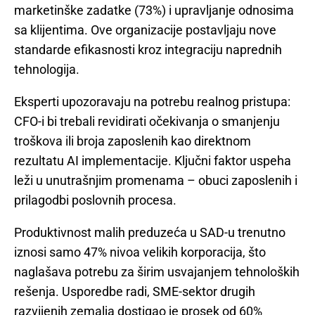
marketinške zadatke (73%) i upravljanje odnosima
sa klijentima. Ove organizacije postavljaju nove
standarde efikasnosti kroz integraciju naprednih
tehnologija.
Eksperti upozoravaju na potrebu realnog pristupa:
CFO-i bi trebali revidirati očekivanja o smanjenju
troškova ili broja zaposlenih kao direktnom
rezultatu AI implementacije. Ključni faktor uspeha
leži u unutrašnjim promenama – obuci zaposlenih i
prilagodbi poslovnih procesa.
Produktivnost malih preduzeća u SAD-u trenutno
iznosi samo 47% nivoa velikih korporacija, što
naglašava potrebu za širim usvajanjem tehnoloških
rešenja. Usporedbe radi, SME-sektor drugih
razvijenih zemalja dostigao je prosek od 60%