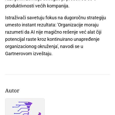
produktivnosti većih kompanija.
Istraživači savetuju fokus na dugoročnu strategiju
umesto instant rezultata: 'Organizacije moraju
razumeti da AI nije magično rešenje već alat čiji
potencijal raste kroz kontinuirano unapređenje
organizacionog okruženja', navodi se u
Gartnerovom izveštaju.
Autor