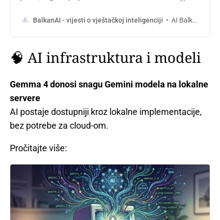
napad na srednji menadžment djeluje manje kao
provokacija, a više kao test nove korporativne logike.
AI Balkan
BalkanAI - vijesti o vještačkoj inteligenciji
🧠 AI infrastruktura i modeli
Gemma 4 donosi snagu Gemini modela na lokalne
servere
AI postaje dostupniji kroz lokalne implementacije,
bez potrebe za cloud-om.
Pročitajte više: