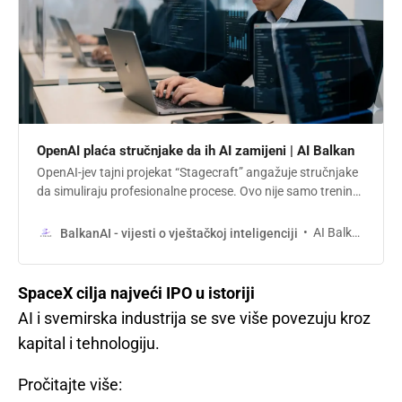
OpenAI plaća stručnjake da ih AI zamijeni | AI Balkan
OpenAI-jev tajni projekat “Stagecraft” angažuje stručnjake
da simuliraju profesionalne procese. Ovo nije samo trening,
to je prenos dubokog znanja na AI. Ljudi bukvalno
programiraju svoj otkaz. Analiziramo šta ovo znači za
AI Balkan
BalkanAI - vijesti o vještačkoj inteligenciji
Balkan i naš outsourcing model.
SpaceX cilja najveći IPO u istoriji
AI i svemirska industrija se sve više povezuju kroz
kapital i tehnologiju.
Pročitajte više: