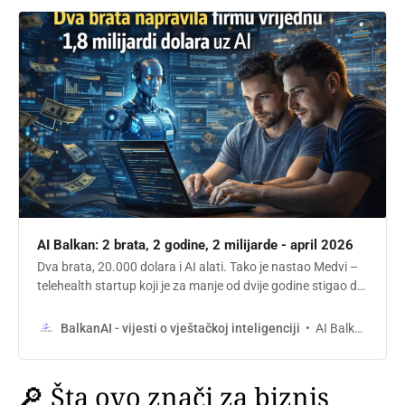
AI Balkan: 2 brata, 2 godine, 2 milijarde - april 2026
Dva brata, 20.000 dolara i AI alati. Tako je nastao Medvi –
telehealth startup koji je za manje od dvije godine stigao do
stotina miliona prihoda i ide ka 1,8 milijardi. Ova priča nije
samo uspjeh, već dokaz da AI mijenja način na koji nastaju
AI Balkan
BalkanAI - vijesti o vještačkoj inteligenciji
kompanije.
🔎 Šta ovo znači za biznis