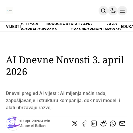
AI TIPS &
BUDUĆNOST
DIGITALNA
AI ZA
VIJESTI
EDUK
WORKFLOWS
RADA
TRANSFORMACIJA
POSAO
Home
O Nama
Promptovi
AI Tips & Workflows
Premium
AI Dnevne Novosti 3. april
PRETPLATI SE
2026
Dnevni pregled AI vijesti: AI mijenja način rada,
zapošljavanje i strukturu kompanija, dok novi modeli i
alati ubrzavaju razvoj.
03 apr. 2026
•
4 min
Autor:
AI Balkan