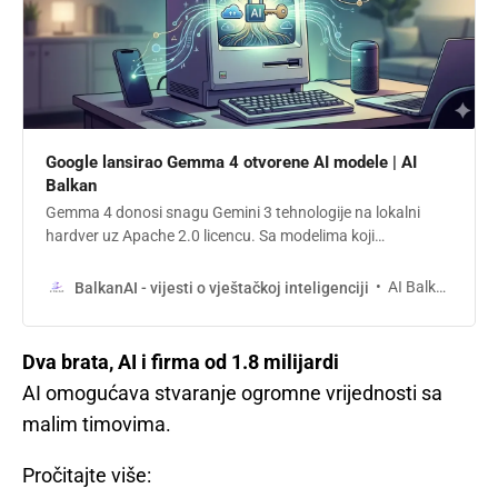
Google lansirao Gemma 4 otvorene AI modele | AI
Balkan
Gemma 4 donosi snagu Gemini 3 tehnologije na lokalni
hardver uz Apache 2.0 licencu. Sa modelima koji
nadmašuju 20 puta veće konkurente i podrškom za 140+
jezika, Google nudi pravi digitalni suverenitet developerima
AI Balkan
BalkanAI - vijesti o vještačkoj inteligenciji
na Balkanu.
Dva brata, AI i firma od 1.8 milijardi
AI omogućava stvaranje ogromne vrijednosti sa
malim timovima.
Pročitajte više: