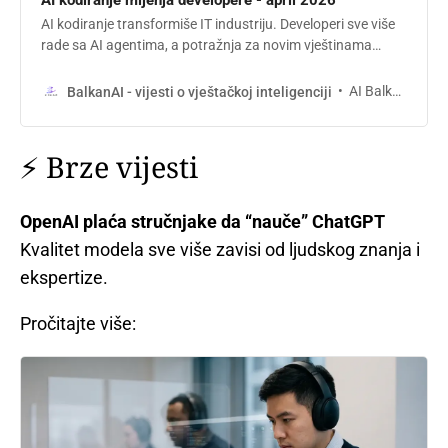
AI kodiranje transformiše IT industriju. Developeri sve više
rade sa AI agentima, a potražnja za novim vještinama
rapidno raste uprkos automatizaciji.
AI Balkan
BalkanAI - vijesti o vještačkoj inteligenciji
⚡ Brze vijesti
OpenAI plaća stručnjake da “nauče” ChatGPT
Kvalitet modela sve više zavisi od ljudskog znanja i
ekspertize.
Pročitajte više: