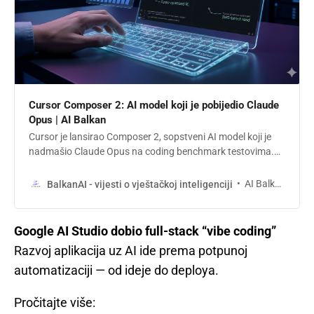
Cursor Composer 2: AI model koji je pobijedio Claude
Opus | AI Balkan
Cursor je lansirao Composer 2, sopstveni AI model koji je
nadmašio Claude Opus na coding benchmark testovima.
Uz 86% niže troškove i 4x veću brzinu, ovaj alat od 50 ljudi
postavlja nove standarde u “vibe coding” eri. Saznajte šta
AI Balkan
BalkanAI - vijesti o vještačkoj inteligenciji
ovo znači za budućnost programiranja.
Google AI Studio dobio full-stack “vibe coding”
Razvoj aplikacija uz AI ide prema potpunoj
automatizaciji — od ideje do deploya.
Pročitajte više: