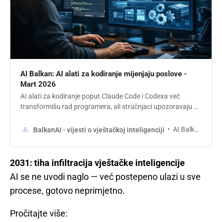
AI Balkan: AI alati za kodiranje mijenjaju poslove -
Mart 2026
AI alati za kodiranje poput Claude Code i Codexa već
transformišu rad programera, ali stručnjaci upozoravaju da
je ovo tek početak šire automatizacije svih poslova
zasnovanih na znanju.
AI Balkan
BalkanAI - vijesti o vještačkoj inteligenciji
2031: tiha infiltracija vještačke inteligencije
AI se ne uvodi naglo — već postepeno ulazi u sve
procese, gotovo neprimjetno.
Pročitajte više: