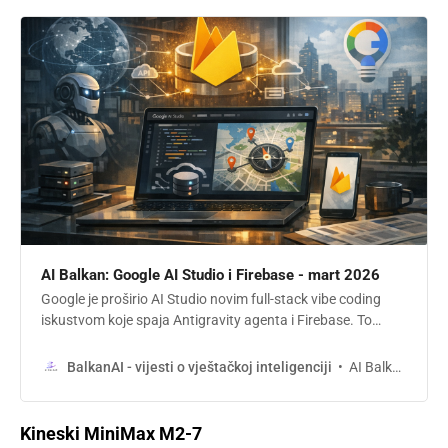
AI Balkan: Google AI Studio i Firebase - mart 2026
Google je proširio AI Studio novim full-stack vibe coding
iskustvom koje spaja Antigravity agenta i Firebase. To
znači izradu aplikacija sa interfejsom, bazom, prijavom
korisnika i integracijama iz jednog okruženja, uz jači fokus
AI Balkan
BalkanAI - vijesti o vještačkoj inteligenciji
na produkcione tokove rada.
Kineski MiniMax M2-7