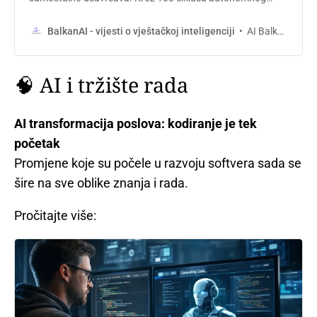
pisanja koda i ispravljanja grešaka, postigao je 30% veću
preciznost i rezultate u kodiranju blizu GPT-5.3-Codex. Ovo
AI Balkan
BalkanAI - vijesti o vještačkoj inteligenciji
drastično mijenja razvoj softvera i automatizuje
Istraživanje i Razvoj.
🧠 AI i tržište rada
AI transformacija poslova: kodiranje je tek
početak
Promjene koje su počele u razvoju softvera sada se
šire na sve oblike znanja i rada.
Pročitajte više: