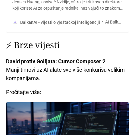
Jensen Huang, osnivač Nvidije, oštro je kritikovao direktore
koji koriste AI za otpuštanje radnika, nazivajući to znakom
nedostatka vizije. Dok tech giganti režu troškove, Huang
otkriva da AI startupovi zarađuju milijarde sedmično i
AI Balkan
BalkanAI - vijesti o vještačkoj inteligenciji
poručuje: “Kompanije sa maštom će sa AI raditi više, a ne
manje”.
⚡ Brze vijesti
David protiv Golijata: Cursor Composer 2
Manji timovi uz AI alate sve više konkurišu velikim
kompanijama.
Pročitajte više: