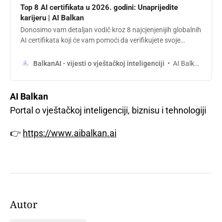
Top 8 AI certifikata u 2026. godini: Unaprijedite
karijeru | AI Balkan
Donosimo vam detaljan vodič kroz 8 najcjenjenijih globalnih
AI certifikata koji će vam pomoći da verifikujete svoje
znanje, povećate platu i razumijete kako implementirati
vještačku inteligenciju u realno poslovanje.
AI Balkan
BalkanAI - vijesti o vještačkoj inteligenciji
AI Balkan
Portal o vještačkoj inteligenciji, biznisu i tehnologiji
👉
https://www.aibalkan.ai
Autor