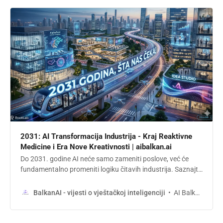
2031: AI Transformacija Industrija - Kraj Reaktivne
Medicine i Era Nove Kreativnosti | aibalkan.ai
Do 2031. godine AI neće samo zameniti poslove, već će
fundamentalno promeniti logiku čitavih industrija. Saznajte
kako će se transformisati zdravstvo, obrazovanje, biznis i
kreativnost i zašto prava revolucija leži u predviđanju i moći
AI Balkan
BalkanAI - vijesti o vještačkoj inteligenciji
procene, a ne samo u automatizaciji.