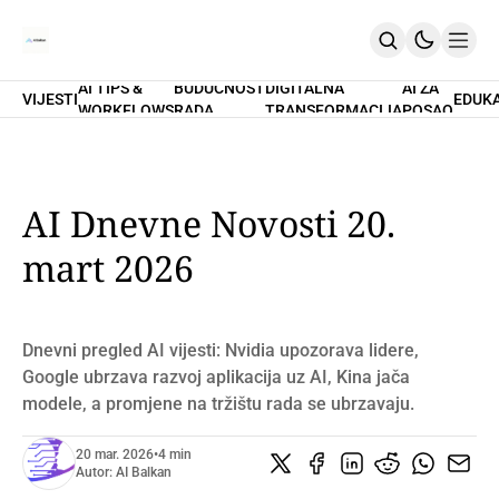
AI TIPS &
BUDUĆNOST
DIGITALNA
AI ZA
VIJESTI
EDUK
WORKFLOWS
RADA
TRANSFORMACIJA
POSAO
Home
O Nama
Promptovi
AI Tips & Workflows
Premium
AI Dnevne Novosti 20.
PRETPLATI SE
mart 2026
Dnevni pregled AI vijesti: Nvidia upozorava lidere,
Google ubrzava razvoj aplikacija uz AI, Kina jača
modele, a promjene na tržištu rada se ubrzavaju.
20 mar. 2026
•
4 min
Autor:
AI Balkan