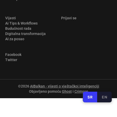
Vijesti
Prijavi se
Ai Tips & Workflows
Budućnost rada
Digitalna transformacija
AI za posao
Facebook
Twitter
©2026
AIBalkan - vijesti o vještačkoj inteligenciji
Objavljeno pomoću
Ghost
i
Crimson
SR
EN