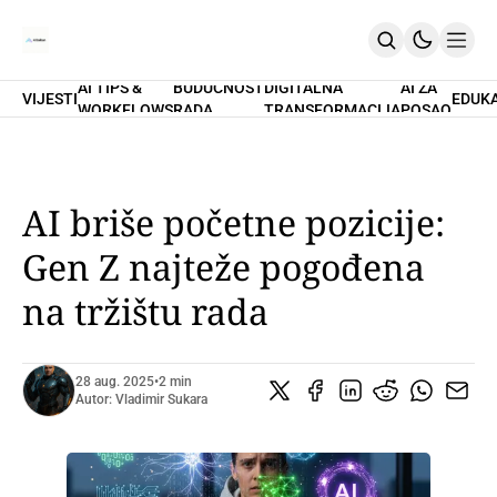
AI TIPS &
BUDUĆNOST
DIGITALNA
AI ZA
VIJESTI
EDUK
WORKFLOWS
RADA
TRANSFORMACIJA
POSAO
Home
O Nama
Promptovi
AI Tips & Workflows
Premium
AI briše početne pozicije:
PRETPLATI SE
Gen Z najteže pogođena
na tržištu rada
28 aug. 2025
•
2 min
Autor:
Vladimir Sukara