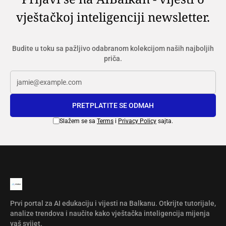
vještačkoj inteligenciji newsletter.
Budite u toku sa pažljivo odabranom kolekcijom naših najboljih
priča.
PRETPLATITE SE ODMAH
Slažem se sa
Terms
i
Privacy Policy
sajta.
Prvi portal za AI edukaciju i vijesti na Balkanu. Otkrijte tutorijale,
analize trendova i naučite kako vještačka inteligencija mijenja
vaš svijet.