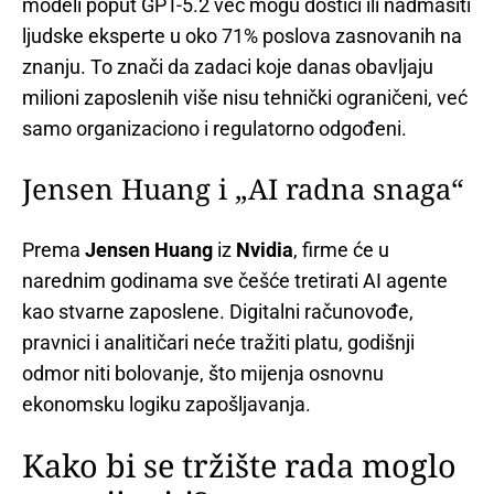
modeli poput GPT-5.2 već mogu dostići ili nadmašiti
ljudske eksperte u oko 71% poslova zasnovanih na
znanju. To znači da zadaci koje danas obavljaju
milioni zaposlenih više nisu tehnički ograničeni, već
samo organizaciono i regulatorno odgođeni.
Jensen Huang i „AI radna snaga“
Prema
Jensen Huang
iz
Nvidia
, firme će u
narednim godinama sve češće tretirati AI agente
kao stvarne zaposlene. Digitalni računovođe,
pravnici i analitičari neće tražiti platu, godišnji
odmor niti bolovanje, što mijenja osnovnu
ekonomsku logiku zapošljavanja.
Kako bi se tržište rada moglo