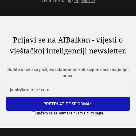
Već imate nalog?
Prijavite se
Prijavi se na AIBalkan - vijesti o
vještačkoj inteligenciji newsletter.
Budite u toku sa pažljivo odabranom kolekcijom naših najboljih
priča.
PRETPLATITE SE ODMAH
Slažem se sa
Terms
i
Privacy Policy
sajta.