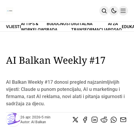
AI TIPS &
BUDUĆNOST
DIGITALNA
AI ZA
VIJESTI
EDUK
WORKFLOWS
RADA
TRANSFORMACIJA
POSAO
Home
O Nama
Promptovi
AI Tips & Workflows
Premium
AI Balkan Weekly #17
PRETPLATI SE
AI Balkan Weekly #17 donosi pregled najzanimljivijih
vijesti: Claude u punom potencijalu, AI u marketingu i
firmama, rast AI reklama, novi alati i pitanja sigurnosti i
sadržaja za djecu.
26 apr. 2026
•
5 min
Autor:
AI Balkan