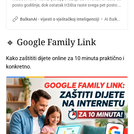
posto godišnje, dok ostatak tržišta raste svega pet posto.
Oglašivačka industrija se podijelila na dvije paralelne
ekonomije. Evo šta to znači za agencije i e-commerce firme
AI Balkan
BalkanAI - vijesti o vještačkoj inteligenciji
u regionu.
🔹 Google Family Link
Kako zaštititi dijete online za 10 minuta praktično i
konkretno.