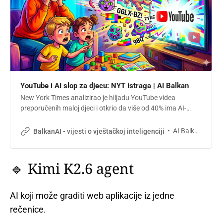
YouTube i AI slop za djecu: NYT istraga | AI Balkan
New York Times analizirao je hiljadu YouTube videa
preporučenih maloj djeci i otkrio da više od 40% ima AI-
generisane vizuale. Besmislene animacije, lažno edukativni
sadržaj, i algoritam koji ne pravi razliku. Šta roditelji trebaju
AI Balkan
BalkanAI - vijesti o vještačkoj inteligenciji
znati.
🔹 Kimi K2.6 agent
AI koji može graditi web aplikacije iz jedne
rečenice.