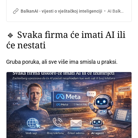
grešaka koje te drže na manjem, i jedno rješenje za svaku.
AI Balkan
BalkanAI - vijesti o vještačkoj inteligenciji
🔹 Svaka firma će imati AI ili
će nestati
Gruba poruka, ali sve više ima smisla u praksi.