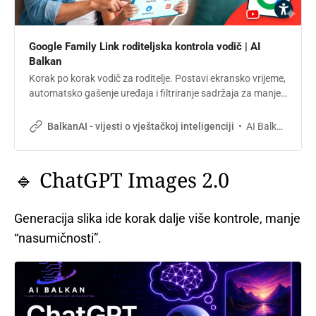
Google Family Link roditeljska kontrola vodič | AI
Balkan
Korak po korak vodič za roditelje. Postavi ekransko vrijeme,
automatsko gašenje uređaja i filtriranje sadržaja za manje
od 10 minuta. Besplatno, radi na Android i Apple uređajima.
AI Balkan
BalkanAI - vijesti o vještačkoj inteligenciji
🔹 ChatGPT Images 2.0
Generacija slika ide korak dalje više kontrole, manje
“nasumičnosti”.