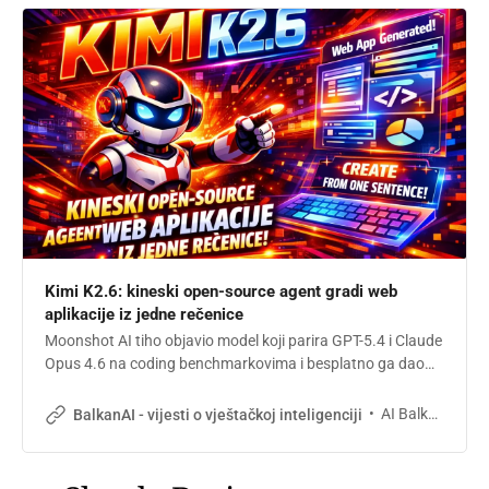
Kimi K2.6: kineski open-source agent gradi web
aplikacije iz jedne rečenice
Moonshot AI tiho objavio model koji parira GPT-5.4 i Claude
Opus 4.6 na coding benchmarkovima i besplatno ga dao
svima. Kineski lab Moonshot AI objavio je danas 20. aprila
Kimi K2.6, open-weight model (model otvorenih težina,
AI Balkan
BalkanAI - vijesti o vještačkoj inteligenciji
slobodan za preuzimanje i korišćenje) koji prema
benchmarkovima stoji uz rame