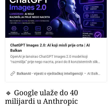
ChatGPT Images 2.0: AI koji misli prije crta | AI
Balkan
OpenAI je lansirao ChatGPT Images 2.0 model koji
“razmišlja” prije nego nacrta, pravi do 8 konzistentnih slika
iz jednog upita i donosi 2K rezoluciju. Za marketing timove i
e-commerce u regionu, ovo je konkretan alat vrijedan
AI Balkan
BalkanAI - vijesti o vještačkoj inteligenciji
testiranja odmah.
🔹 Google ulaže do 40
milijardi u Anthropic