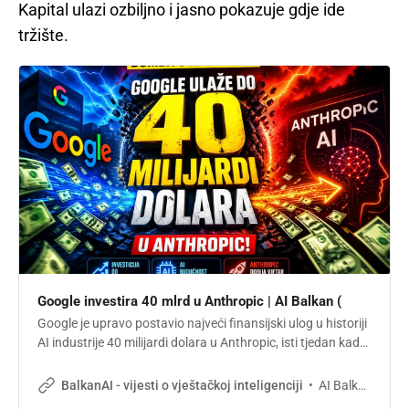
Kapital ulazi ozbiljno i jasno pokazuje gdje ide
tržište.
Google investira 40 mlrd u Anthropic | AI Balkan (
Google je upravo postavio najveći finansijski ulog u historiji
AI industrije 40 milijardi dolara u Anthropic, isti tjedan kada
je Amazon najavio 25 milijardi. Šta to znači za tržište i za
firme u regionu koje koriste Claude?
AI Balkan
BalkanAI - vijesti o vještačkoj inteligenciji