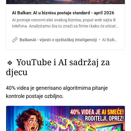
AI Balkan: AI u biznisu postaje standard - april 2026
AI postaje osnovni alat svakog biznisa, poput web sajta ili
telefona. Analiziramo šta to znači za firme i kako će uticati
na tržište.
AI Balkan
BalkanAI - vijesti o vještačkoj inteligenciji
🔹 YouTube i AI sadržaj za
djecu
40% videa je generisano algoritmima pitanje
kontrole postaje ozbiljno.