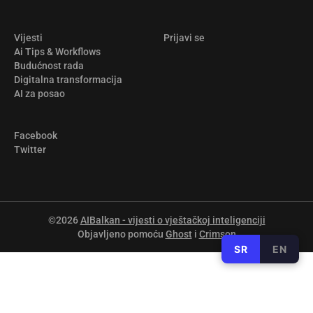
Vijesti
Prijavi se
Ai Tips & Workflows
Budućnost rada
Digitalna transformacija
AI za posao
Facebook
Twitter
©2026
AIBalkan - vijesti o vještačkoj inteligenciji
Objavljeno pomoću
Ghost
i
Crimson
SR
EN