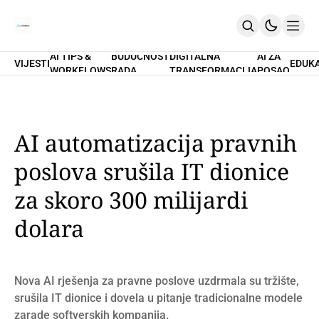
AI TIPS &
BUDUĆNOST
DIGITALNA
AI ZA
VIJESTI
EDUK
WORKFLOWS
RADA
TRANSFORMACIJA
POSAO
Home
O Nama
Promptovi
AI Tips & Workflows
Premium
AI automatizacija pravnih
PRETPLATI SE
poslova srušila IT dionice
za skoro 300 milijardi
dolara
Nova AI rješenja za pravne poslove uzdrmala su tržište,
srušila IT dionice i dovela u pitanje tradicionalne modele
zarade softverskih kompanija.