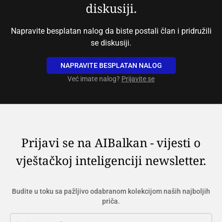
diskusiji.
Napravite besplatan nalog da biste postali član i pridružili
se diskusiji.
NAPRAVITE BESPLATAN NALOG
Već imate nalog?
Prijavite se
Prijavi se na AIBalkan - vijesti o
vještačkoj inteligenciji newsletter.
Budite u toku sa pažljivo odabranom kolekcijom naših najboljih
priča.