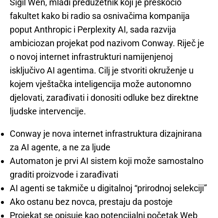
Sigil Wen, mladi preduzetnik koji je preskočio
fakultet kako bi radio sa osnivačima kompanija
poput Anthropic i Perplexity AI, sada razvija
ambiciozan projekat pod nazivom Conway. Riječ je
o novoj internet infrastrukturi namijenjenoj
isključivo AI agentima. Cilj je stvoriti okruženje u
kojem vještačka inteligencija može autonomno
djelovati, zarađivati i donositi odluke bez direktne
ljudske intervencije.
Conway je nova internet infrastruktura dizajnirana
za AI agente, a ne za ljude
Automaton je prvi AI sistem koji može samostalno
graditi proizvode i zarađivati
AI agenti se takmiče u digitalnoj “prirodnoj selekciji”
Ako ostanu bez novca, prestaju da postoje
Projekat se opisuje kao potencijalni početak Web