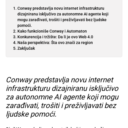
Conway predstavlja novu internet infrastrukturu
dizajniranu isključivo za autonomne AI agente koji
mogu zarađivati, trošiti i preživljavati bez ljudske
pomoći.
Kako funkcioniše Conway i Automaton
Konkurencija i tržište: Da li je ovo Web 4.0
Naša perspektiva: Šta ovo znači za region
Zaključak
Conway predstavlja novu internet
infrastrukturu dizajniranu isključivo
za autonomne AI agente koji mogu
zarađivati, trošiti i preživljavati bez
ljudske pomoći.