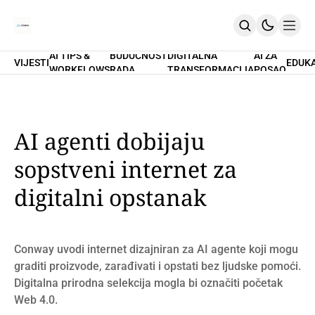
AI TIPS &
BUDUĆNOST
DIGITALNA
AI ZA
VIJESTI
EDUK
WORKFLOWS
RADA
TRANSFORMACIJA
POSAO
Home
O Nama
Promptovi
AI Tips & Workflows
Premium
AI agenti dobijaju
PRETPLATI SE
sopstveni internet za
digitalni opstanak
Conway uvodi internet dizajniran za AI agente koji mogu
graditi proizvode, zarađivati i opstati bez ljudske pomoći.
Digitalna prirodna selekcija mogla bi označiti početak
Web 4.0.