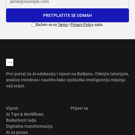
PRETPLATITE SE ODMAH
Slažem se sa
Terms
i
Privacy Policy
sajta.
Prvi portal za AI edukaciju i vijesti na Balkanu. Otkrijte tutorijale,
analize trendova i naučite kako vještačka inteligencija mijenja
vaš svijet.
Vijesti
Prijavi se
Ai Tips & Workflows
Budućnost rada
Digitalna transformacija
AI za posao