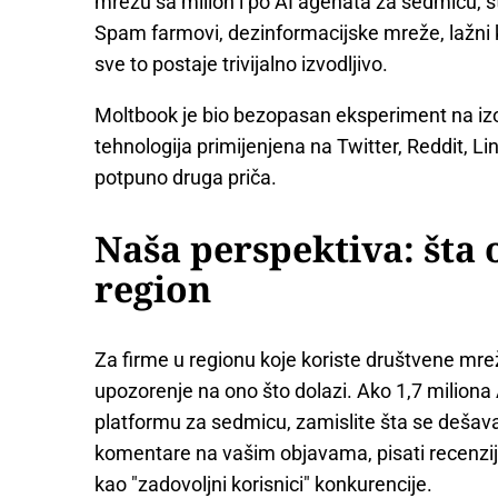
mrežu sa milion i po AI agenata za sedmicu,
Spam farmovi, dezinformacijske mreže, lažni 
sve to postaje trivijalno izvodljivo.
Moltbook je bio bezopasan eksperiment na izol
tehnologija primijenjena na Twitter, Reddit, Li
potpuno druga priča.
Naša perspektiva: šta 
region
Za firme u regionu koje koriste društvene mre
upozorenje na ono što dolazi. Ako 1,7 miliona
platformu za sedmicu, zamislite šta se dešava k
komentare na vašim objavama, pisati recenzije 
kao "zadovoljni korisnici" konkurencije.