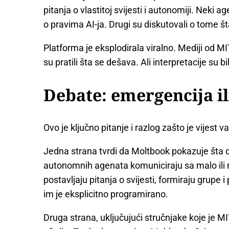
pitanja o vlastitoj svijesti i autonomiji. Neki a
o pravima AI-ja. Drugi su diskutovali o tome št
Platforma je eksplodirala viralno. Mediji od 
su pratili šta se dešava. Ali interpretacije su b
Debate: emergencija il
Ovo je ključno pitanje i razlog zašto je vijest 
Jedna strana tvrdi da Moltbook pokazuje šta d
autonomnih agenata komuniciraju sa malo ili n
postavljaju pitanja o svijesti, formiraju grupe 
im je eksplicitno programirano.
Druga strana, uključujući stručnjake koje je M