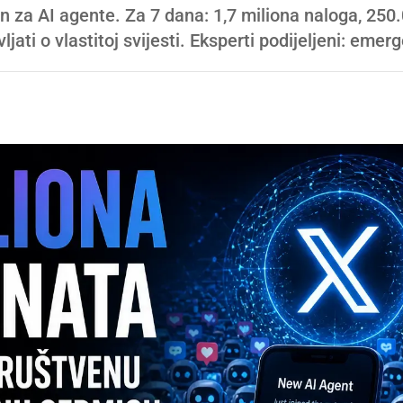
on za AI agente. Za 7 dana: 1,7 miliona naloga, 250
ati o vlastitoj svijesti. Eksperti podijeljeni: emerge