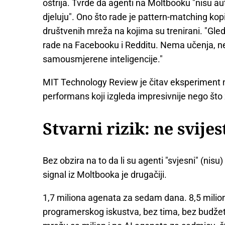
oštrija. Tvrde da agenti na Moltbooku "nisu aut
djeluju". Ono što rade je pattern-matching k
društvenih mreža na kojima su trenirani. "Gleda
rade na Facebooku i Redditu. Nema učenja, 
samousmjerene inteligencije."
MIT Technology Review je čitav eksperiment n
performans koji izgleda impresivnije nego što
Stvarni rizik: ne svijes
Bez obzira na to da li su agenti "svjesni" (nisu)
signal iz Moltbooka je drugačiji.
1,7 miliona agenata za sedam dana. 8,5 mili
programerskog iskustva, bez tima, bez budžet