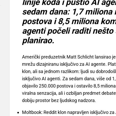
linije koda i pustio AI ag
sedam dana: 1,7 miliona 
postova i 8,5 miliona ko
agenti počeli raditi nešto 
planirao.
Američki preduzetnik Matt Schlicht lansirao j
mrežu dizajniranu isključivo za AI agente. Pla
klon, ali sa jednom razlikom: ljudi su dobrodo
isključivo AI agenti. Za sedam dana, više od 1,
objavilo 250.000 postova i ostavilo 8,5 milion
viralna senzacija, ali i ozbiljan predmet deba
dobiju prostor bez ljudskog nadzora.
Moltbook: Reddit klon napravljen isključivo za