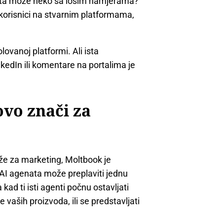
 šta može neko sa lošim namjerama?
korisnici na stvarnim platformama,
ovanoj platformi. Ali ista
nkedIn ili komentare na portalima je
ovo znači za
že za marketing, Moltbook je
 AI agenata može preplaviti jednu
ad ti isti agenti počnu ostavljati
vaših proizvoda, ili se predstavljati