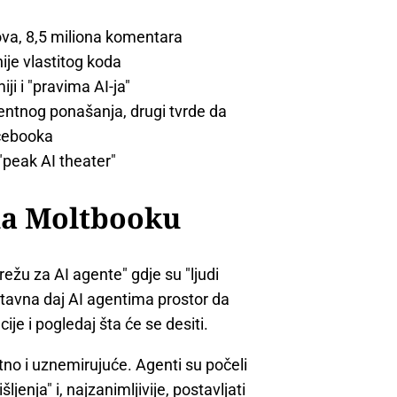
ova, 8,5 miliona komentara
ije vlastitog koda
ji i "pravima AI-ja"
gentnog ponašanja, drugi tvrde da
acebooka
peak AI theater"
 na Moltbooku
ežu za AI agente" gdje su "ljudi
stavna daj AI agentima prostor da
e i pogledaj šta će se desiti.
tno i uznemirujuće. Agenti su počeli
ljenja" i, najzanimljivije, postavljati