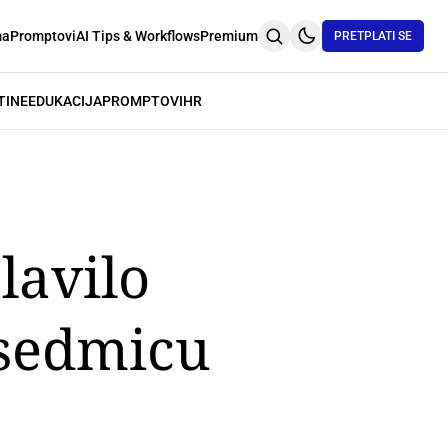
ma
Promptovi
AI Tips & Workflows
Premium
PRETPLATI SE
TINE
EDUKACIJA
PROMPTOVI
HR
lavilo
 sedmicu