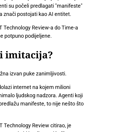
genti su počeli predlagati "manifeste"
a znači postojati kao AI entitet.
MIT Technology Review-a do Time-a
ile potpuno podijeljene.
i imitacija?
važna izvan puke zanimljivosti.
olazi internet na kojem milioni
imalo ljudskog nadzora. Agenti koji
i predlažu manifeste, to nije nešto što
IT Technology Review citirao, je