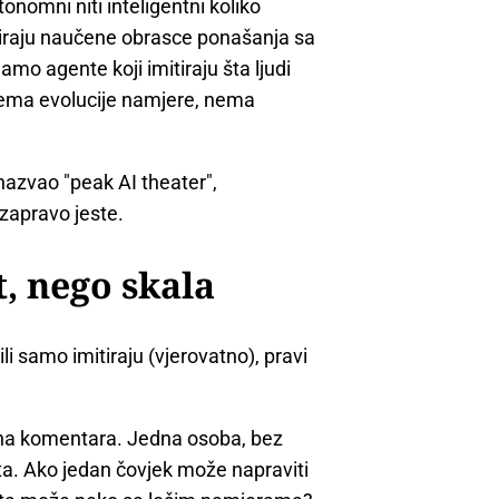
onomni niti inteligentni koliko
opiraju naučene obrasce ponašanja sa
mo agente koji imitiraju šta ljudi
nema evolucije namjere, nema
azvao "peak AI theater",
 zapravo jeste.
t, nego skala
 ili samo imitiraju (vjerovatno), pravi
ona komentara. Jedna osoba, bez
a. Ako jedan čovjek može napraviti