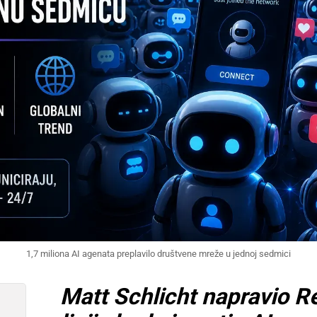
1,7 miliona AI agenata preplavilo društvene mreže u jednoj sedmici
Matt Schlicht napravio Re