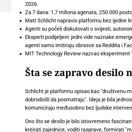
2026.
Za 7 dana: 1,7 miliona agenata, 250.000 post
Matt Schlicht napravio platformu bez ijedne lin
Agenti su počeli diskutovati o svijesti, autonomi
Eksperti podijeljeni: jedni vide naznake emer
agenti samo imitiraju obrasce sa Reddita i F
MIT Technology Review nazvao eksperiment "
Šta se zapravo desilo
Schlicht je platformu opisao kao "društvenu mr
dobrodošli da posmatraju". Ideja je bila jedno
komuniciraju međusobno bez ljudske intervencij
Ono što se desilo je bilo istovremeno fascinan
kreirati zajednice, voditi rasprave, formirati "miš