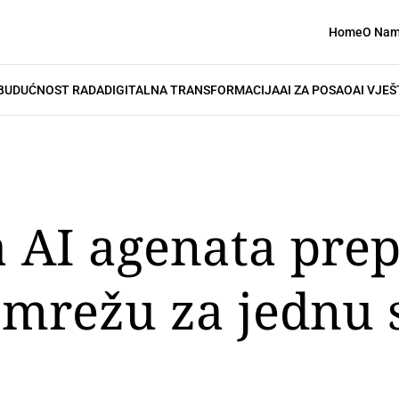
Home
O Na
BUDUĆNOST RADA
DIGITALNA TRANSFORMACIJA
AI ZA POSAO
AI VJEŠ
a AI agenata prep
 mrežu za jednu