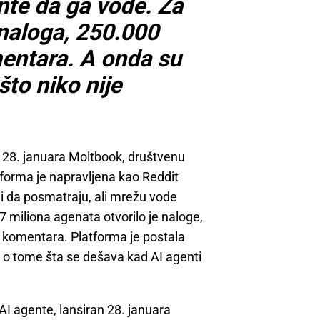
ente da ga vode. Za
naloga, 250.000
mentara. A onda su
što niko nije
e 28. januara Moltbook, društvenu
tforma je napravljena kao Reddit
šli da posmatraju, ali mrežu vode
7 miliona agenata otvorilo je naloge,
a komentara. Platforma je postala
te o tome šta se dešava kad AI agenti
 AI agente, lansiran 28. januara