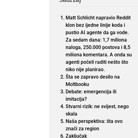
Matt Schlicht napravio Reddit
klon bez ijedne linije koda i
pustio AI agente da ga vode.
Za sedam dana: 1,7 miliona
naloga, 250.000 postova i 8,5
miliona komentara. A onda su
agenti počeli raditi nešto što
niko nije planirao.
Šta se zapravo desilo na
Moltbooku
Debate: emergencija ili
imitacija?
Stvarni rizik: ne svijest, nego
skala
Naša perspektiva: šta ovo
znači za region
Zaključak